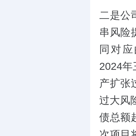
二是公
串风险
同对应
2024
产扩张
过大风
债总额超
次项目