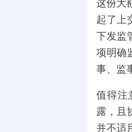
这份大
起了上
下发监
项明确
事、监
值得注
露，且
并不适