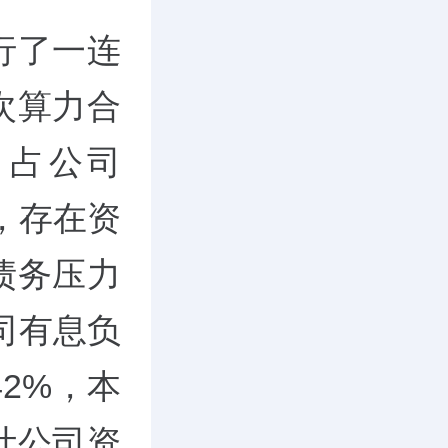
行了一连
次算力合
，占公司
%，存在资
债务压力
司有息负
42%，本
计公司资