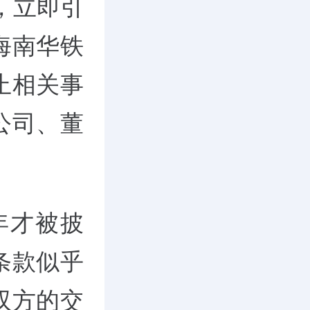
，立即引
海南华铁
止相关事
公司、董
年才被披
条款似乎
双方的交