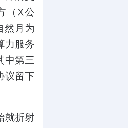
方（X公
自然月为
算力服务
其中第三
协议留下
始就折射