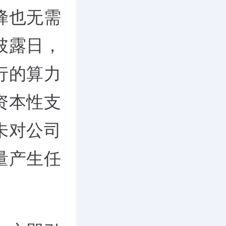
蜂也无需
披露日，
行的算力
资本性支
未对公司
量产生任