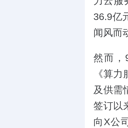
力云服
36.
闻风而
然而，
《算力
及供需
签订以
向X公