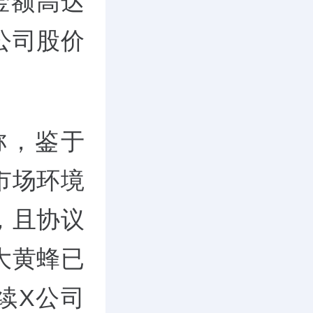
金额高达
公司股价
称，鉴于
市场环境
，且协议
大黄蜂已
续X公司