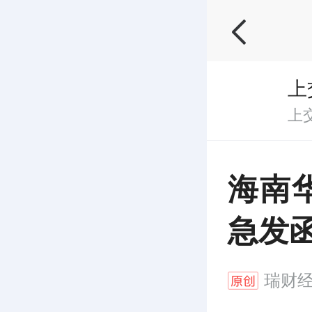
上
上
海南
急发
瑞财