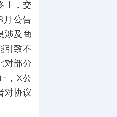
终止，交
3月公告
息涉及商
能引致不
此对部分
止，X公
者对协议