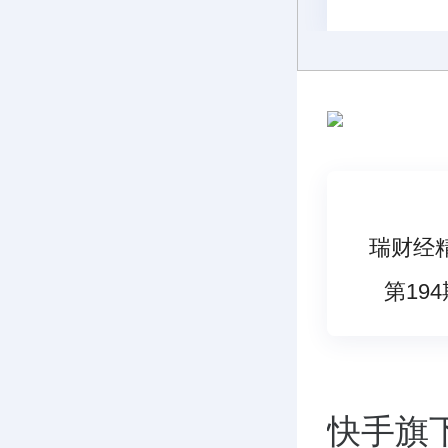
瑞财经
第194
快手旗下