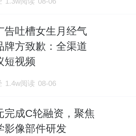
经
1.3w阅读
08-06
广告吐槽女生月经气
品牌方致歉：全渠道
议短视频
经
1.4w阅读
08-06
元完成C轮融资，聚焦
学影像部件研发