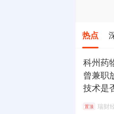
热点
科州药
曾兼职
技术是
瑞财
置顶