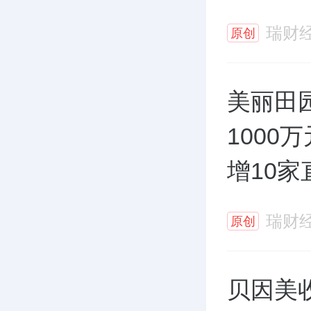
瑞财
原创
美丽田
1000
增10家
瑞财
原创
贝因美