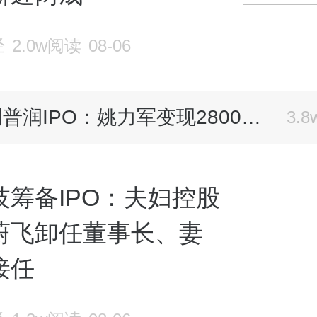
经
2.0w阅读
08-06
同创普润IPO：姚力军变现2800万，多位亲属任要职，兄弟公司扛起一半营收
3.
兴证国际资管因未能妥善识别并处理可疑安排中预警迹象等遭证监会谴责及罚款680万元
3.
技筹备IPO：夫妇控股
A股IPO周报（2026年7月25日—2026年8月01日） 丨过会2家，2家拿文/获准注册
1.
，蔚飞卸任董事长、妻
接任