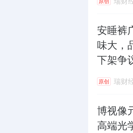
瑞财
原创
安睡裤
味大，
下架争
瑞财
原创
博视像
高端光