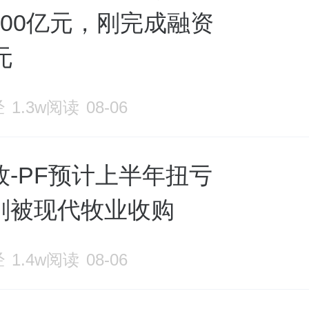
400亿元，刚完成融资
元
经
1.3w阅读
08-06
牧-PF预计上半年扭亏
刚被现代牧业收购
经
1.4w阅读
08-06