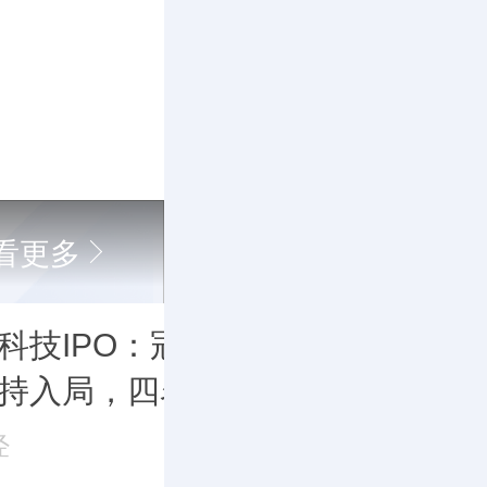
看更多
科技IPO：冠捷科技伍华
同
持入局，四名“60”后国企
2
借钱回购股权
兄
经
瑞