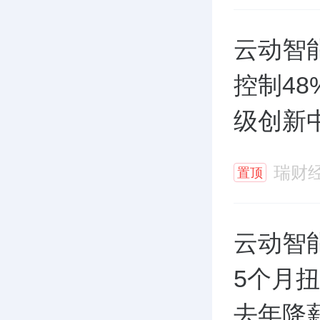
云动智
控制4
级创新
瑞财
置顶
云动智
5个月
去年降