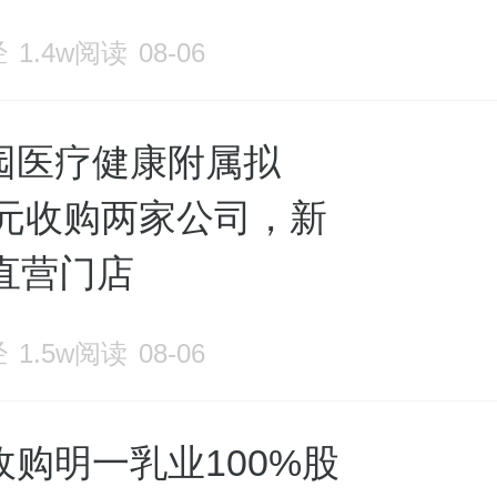
经
1.4w阅读
08-06
园医疗健康附属拟
万元收购两家公司，新
直营门店
经
1.5w阅读
08-06
收购明一乳业100%股