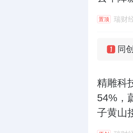
瑞财
置顶
精雕科
54%
子黄山