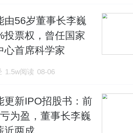
能由56岁董事长李巍
8%投票权，曾任国家
中心首席科学家
经
1.5w阅读
08-06
能更新IPO招股书：前
扭亏为盈，董事长李巍
薪近两成