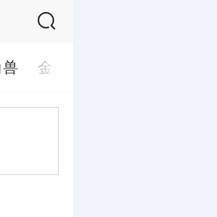
角兽
金融
苏商
研究
人