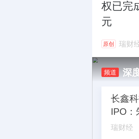
权已完成
元
瑞财
原创
深
频道
长鑫科
IPO
亿，董
瑞财经