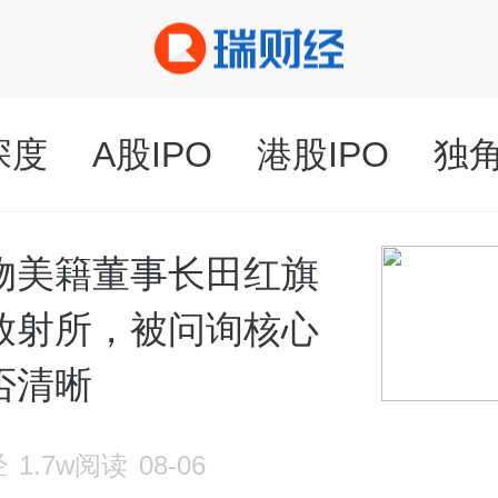
深度
A股IPO
港股IPO
独
物美籍董事长田红旗
放射所，被问询核心
否清晰
经
1.7w阅读
08-06