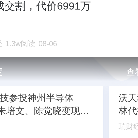
交割，代价6991万
经
1.3w阅读
08-06
度
查
技参投神州半导体
沃天
：朱培文、陈觉晓变现2.6
林代
秘和保荐人有旧
老兵
瑞财