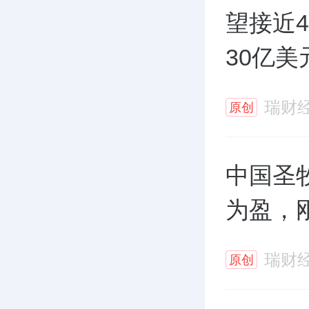
望接近
30亿美
瑞财
原创
中国圣
为盈，
瑞财
原创