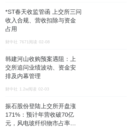
*ST春天收监管函 上交所三问
收入合规、营收扣除与资金
占用
财中社
7671阅读
02-08
韩建河山收购预案遇阻：上
交所追问业绩波动、资金安
排及内幕管理
财中社
1.2w阅读
02-03
振石股份登陆上交所开盘涨
171%：预计年营收破70亿
元，风电玻纤织物市占率全
球第一