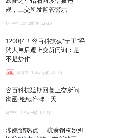
欧陆之星钻石两度信披违
规，上交所发监管警示
财中社
5840阅读
01-16
1200亿！容百科技获“宁王”采
购大单后遭上交所问询：是
不是炒作
瑞财经
1.8w阅读
01-15
原创
容百科技延期回复上交所问
询函 继续停牌一天
财中社
1.4w阅读
01-15
涉嫌“蹭热点”，杭萧钢构姚剑