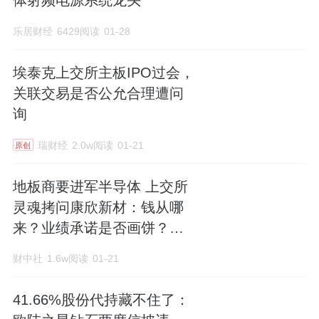
体射频电源系统龙头
乐居财经
6429阅读
01-28
埃泰克上交所主板IPO过会，
关联交易是否公允合理遭问
询
瑞财经
2.0w阅读
01-21
原创
地板商要进军半导体 上交所
灵魂拷问康欣新材：钱从哪
来？业绩承诺是否画饼？有
无内幕交易？
财中社
1.6w阅读
01-21
41.66%股份代持藏不住了：