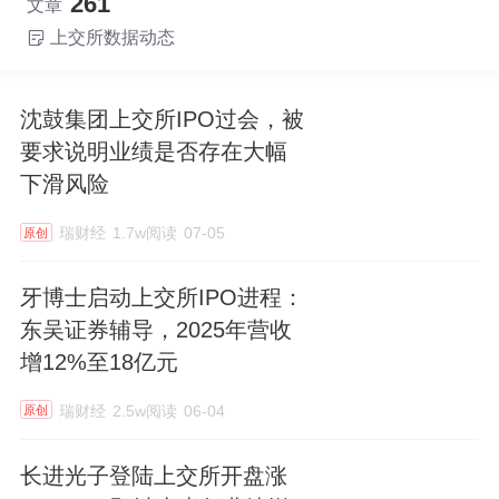
261
文章
上交所数据动态
沈鼓集团上交所IPO过会，被
要求说明业绩是否存在大幅
下滑风险
瑞财经
1.7w阅读
07-05
原创
牙博士启动上交所IPO进程：
东吴证券辅导，2025年营收
增12%至18亿元
瑞财经
2.5w阅读
06-04
原创
长进光子登陆上交所开盘涨