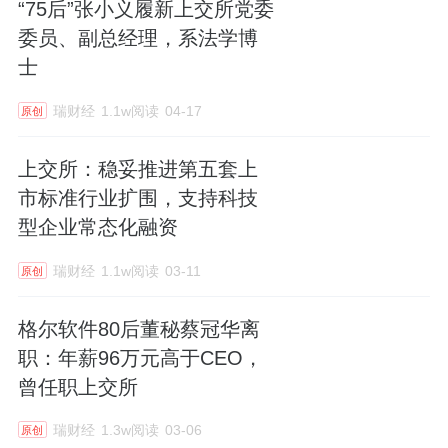
“75后”张小义履新上交所党委
委员、副总经理，系法学博
士
瑞财经
1.1w阅读
04-17
原创
上交所：稳妥推进第五套上
市标准行业扩围，支持科技
型企业常态化融资
瑞财经
1.1w阅读
03-11
原创
格尔软件80后董秘蔡冠华离
职：年薪96万元高于CEO，
曾任职上交所
瑞财经
1.3w阅读
03-06
原创