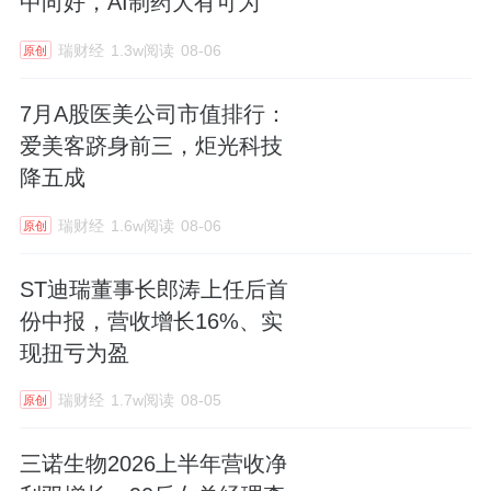
中向好，AI制药大有可为
瑞财经
1.3w阅读
08-06
原创
7月A股医美公司市值排行：
爱美客跻身前三，炬光科技
降五成
瑞财经
1.6w阅读
08-06
原创
ST迪瑞董事长郎涛上任后首
份中报，营收增长16%、实
现扭亏为盈
瑞财经
1.7w阅读
08-05
原创
三诺生物2026上半年营收净