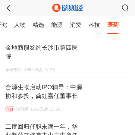
研究
人物
精选
能源
消费
科技
医药
金地商服签约长沙市第四医
院
乐居财经
4899阅读
17:26
合源生物启动IPO辅导：中源
协和参投，龚虹嘉任董事长
瑞财经
1.4w阅读
13:50
原创
二度回归任职未满一年，华