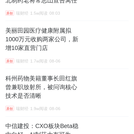
北制药老将常志山宣告离任
瑞财经
1.5w阅读
08:03
原创
美丽田园医疗健康附属拟
1000万元收购两家公司，新
增10家直营门店
瑞财经
1.7w阅读
08-06
原创
科州药物美籍董事长田红旗
曾兼职放射所，被问询核心
技术是否清晰
瑞财经
1.9w阅读
08-06
原创
中信建投：CXO板块Beta稳