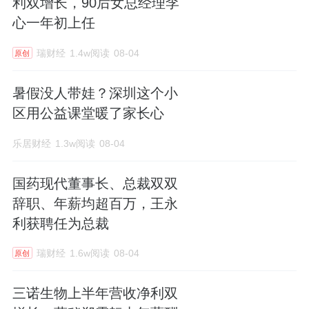
利双增长，90后女总经理李
心一年初上任
瑞财经
1.4w阅读
08-04
原创
暑假没人带娃？深圳这个小
区用公益课堂暖了家长心
乐居财经
1.3w阅读
08-04
国药现代董事长、总裁双双
辞职、年薪均超百万，王永
利获聘任为总裁
瑞财经
1.6w阅读
08-04
原创
三诺生物上半年营收净利双