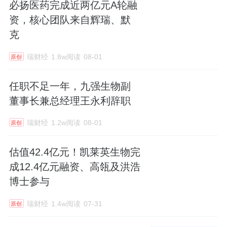
必扬医药完成近两亿元A轮融
资，核心团队来自辉瑞、默
克
瑞财经
1.8w阅读
08-01
原创
任职不足一年，九强生物副
董事长兼总经理王永利辞职
瑞财经
1.2w阅读
08-01
原创
估值42.4亿元！凯莱英生物完
成12.4亿元融资、高瓴及洪浩
博士参与
瑞财经
1.4w阅读
07-31
原创