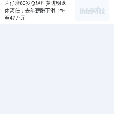
片仔癀60岁总经理黄进明退
休离任，去年薪酬下滑12%
至47万元
瑞财经
8018阅读
07-31
原创
迈瑞医疗在郑州成立医疗科
技公司，注册资本500万元
瑞财经
9226阅读
07-30
原创
术锐股份IPO前估值缩水，大
学教授徐凯成千万富翁，财
务总126万撬动价值上亿股权
瑞财经
1.3w阅读
07-30
原创