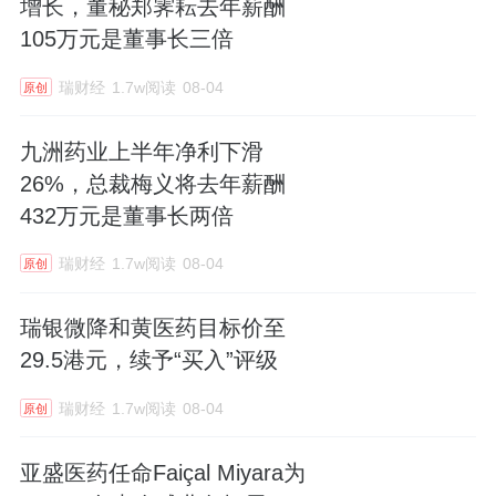
增长，董秘郑霁耘去年薪酬
105万元是董事长三倍
瑞财经
1.7w阅读
08-04
原创
九洲药业上半年净利下滑
26%，总裁梅义将去年薪酬
432万元是董事长两倍
瑞财经
1.7w阅读
08-04
原创
瑞银微降和黄医药目标价至
29.5港元，续予“买入”评级
瑞财经
1.7w阅读
08-04
原创
亚盛医药任命Faiçal Miyara为