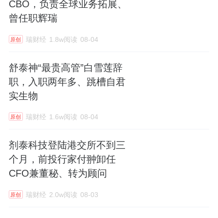
CBO，负责全球业务拓展、
曾任职辉瑞
瑞财经
1.8w阅读
08-04
原创
舒泰神“最贵高管”白雪莲辞
职，入职两年多、跳槽自君
实生物
瑞财经
1.6w阅读
08-04
原创
剂泰科技登陆港交所不到三
个月，前投行家付翀卸任
CFO兼董秘、转为顾问
瑞财经
2.0w阅读
08-03
原创