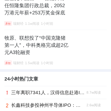
任恒隆集团行政总裁，2052
万港元年薪+253万奖金保底
瑞财经
1.1w阅读
1小时前
原创
牧原、联想投了“中国克隆猪
第一人”，中科奥格完成超2亿
元A3轮融资
瑞财经
1.5w阅读
1小时前
原创
24小时热门文章
三年离职7341人，汉得信息赴港IPO前欠缴社保1.55亿元
8.7w阅读
长鑫科技参投神州半导体IPO：朱培文、陈觉晓变现2.6亿，董秘和保荐人有旧
2.6w阅读