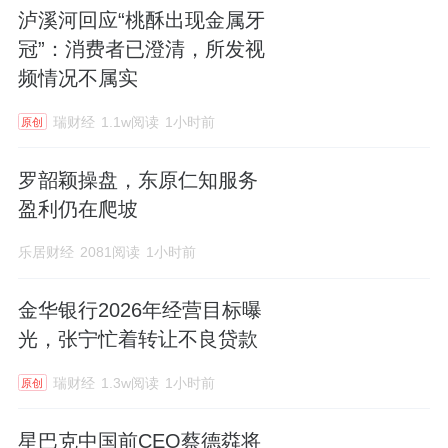
泸溪河回应“桃酥出现金属牙
冠”：消费者已澄清，所发视
频情况不属实
瑞财经
1.1w阅读
1小时前
原创
罗韶颖操盘，东原仁知服务
盈利仍在爬坡
乐居财经
2081阅读
1小时前
金华银行2026年经营目标曝
光，张宁忙着转让不良贷款
瑞财经
1.3w阅读
1小时前
原创
星巴克中国前CEO蔡德粦将