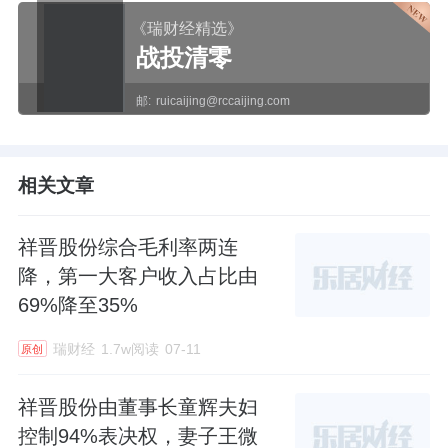
《瑞财经精选》
战投清零
邮:
ruicaijing@rccaijing.com
相关文章
祥晋股份综合毛利率两连
降，第一大客户收入占比由
69%降至35%
瑞财经
1.7w阅读
07-11
原创
祥晋股份由董事长童辉夫妇
控制94%表决权，妻子王微