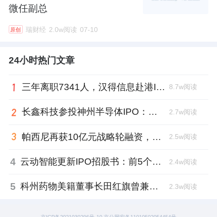
微任副总
瑞财经
2.0w阅读
07-10
原创
24小时热门文章
三年离职7341人，汉得信息赴港IPO前欠缴社保1.55亿元
8.7w阅读
长鑫科技参投神州半导体IPO：朱培文、陈觉晓变现2.6亿，董秘和保荐人有旧
2.7w阅读
帕西尼再获10亿元战略轮融资，注册地从深圳迁至北京
2.5w阅读
4
云动智能更新IPO招股书：前5个月扭亏为盈，董事长李巍去年降薪近两成
2.4w阅读
5
科州药物美籍董事长田红旗曾兼职放射所，被问询核心技术是否清晰
2.3w阅读