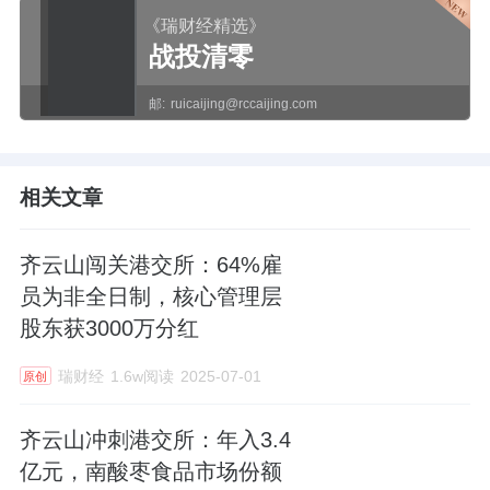
《瑞财经精选》
战投清零
邮:
ruicaijing@rccaijing.com
相关文章
齐云山闯关港交所：64%雇
员为非全日制，核心管理层
股东获3000万分红
瑞财经
1.6w阅读
2025-07-01
原创
齐云山冲刺港交所：年入3.4
亿元，南酸枣食品市场份额