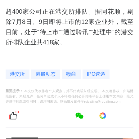
超400家公司正在港交所排队。据同花顺，剔
除7月8日、9日即将上市的12家企业外，截至
目前，处于“待上市”“通过聆讯”“处理中”的港交
所排队企业共418家。
港交所
港股动态
赣商
IPO速递
重要提示：
本文仅代表作者个人观点，并不代表瑞财经立场。 本文著作权，归瑞财
经所有。未经允许，任何单位或个人不得在任何公开传播平台上使用本文内容；经允
许进行转载或引用时，请注明来源。联系请发邮件至ruicaijing@rccaijing.com
61