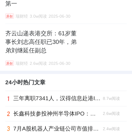
第一
瑞财经
3.0w阅读
2025-06-30
原创
齐云山递表港交所：61岁董
事长刘志高任职已30年，弟
弟刘继延任副总
瑞财经
2.6w阅读
2025-06-30
原创
24小时热门文章
三年离职7341人，汉得信息赴港IPO前欠缴社保1.55亿元
8.7w阅读
长鑫科技参投神州半导体IPO：朱培文、陈觉晓变现2.6亿，董秘和保荐人有旧
2.6w阅读
7月A股机器人产业链公司市值排行：大族激光跌去四成，奥比中光跻身前三
2.4w阅读