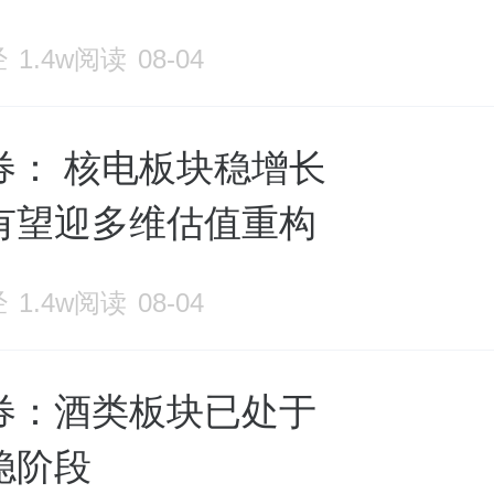
经
1.4w阅读
08-04
券： 核电板块稳增长
有望迎多维估值重构
经
1.4w阅读
08-04
券：酒类板块已处于
稳阶段