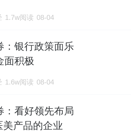
经
1.7w阅读
08-04
券：银行政策面乐
金面积极
经
1.6w阅读
08-04
券：看好领先布局
N医美产品的企业