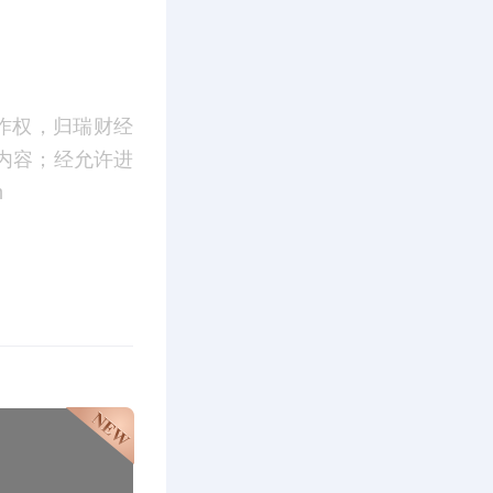
作权，归瑞财经
内容；经允许进
m