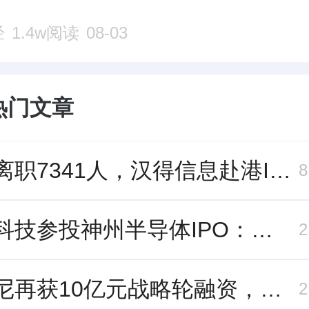
经
1.4w阅读
08-03
热门文章
三年离职7341人，汉得信息赴港IPO前欠缴社保1.55亿元
长鑫科技参投神州半导体IPO：朱培文、陈觉晓变现2.6亿，董秘和保荐人有旧
帕西尼再获10亿元战略轮融资，注册地从深圳迁至北京