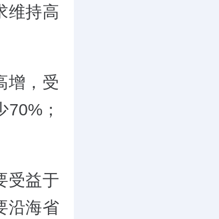
求维持高
高增，受
70%；
要受益于
要沿海省