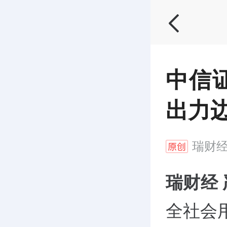
中信
出力
瑞财
瑞财经
全社会