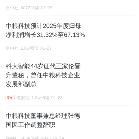
财中社
8073阅读
01-29
中粮科技预计2025年度归母
净利润增长31.32%至67.13%
财中社
1.0w阅读
01-27
科大智能44岁证代王家伦晋
升董秘，曾任中粮科技企业
发展部副总
瑞财经
1.8w阅读
01-23
原创
中粮科技董事兼总经理张德
国因工作调整辞职
财中社
7628阅读
2025-12-19