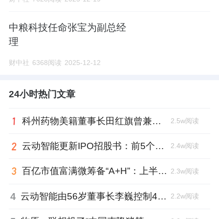
中粮科技任命张宝为副总经
理
财中社
6368阅读
2025-12-12
24小时热门文章
科州药物美籍董事长田红旗曾兼职放射所，被问询核心技术是否清晰
2.5w阅读
云动智能更新IPO招股书：前5个月扭亏为盈，董事长李巍去年降薪近两成
2.4w阅读
百亿市值富满微筹备“A+H”：上半年净利大增353%，99年董秘、01年证代上位
2.3w阅读
4
云动智能由56岁董事长李巍控制48%投票权，曾任国家级创新中心首席科学家
2.2w阅读