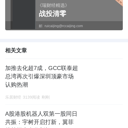
《瑞财经精选》
战投清零
邮:
ruicaijing@rccaijing.com
相关文章
加推去化超7成，GCC联泰超
总湾再次引爆深圳顶豪市场
认购热潮
乐居财经
3139阅读
刚刚
A股港股机器人双第一股同日
共振：宇树开启打新，翼菲