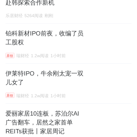
赴韩探索合作新机
乐居财经
5264阅读
刚刚
铂科新材IPO前夜，收编了员
工股权
瑞财经
1.2w阅读
1小时前
原创
伊莱特IPO，牛余刚太宠一双
儿女了
瑞财经
1.2w阅读
1小时前
原创
爱丽家居10连板，苏泊尔AI
广告翻车，居然之家首单
REITs获批丨家居周记