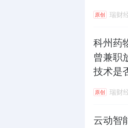
瑞财
原创
科州药
曾兼职
技术是
瑞财
原创
云动智