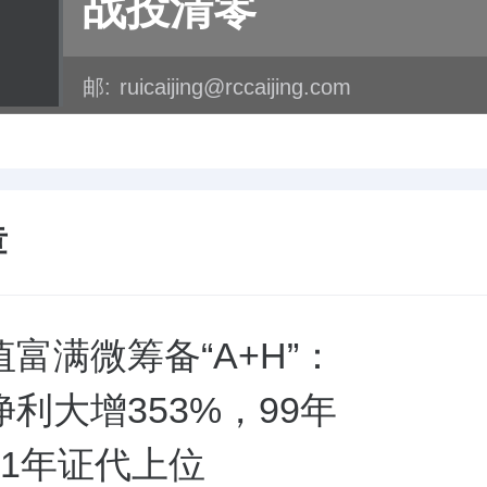
战投清零
邮:
ruicaijing@rccaijing.com
章
富满微筹备“A+H”：
利大增353%，99年
01年证代上位