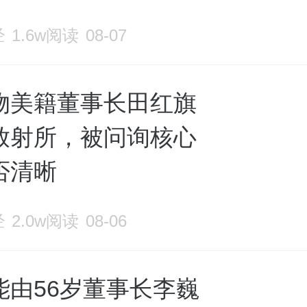
经
1.6w阅读
08-07
物美籍董事长田红旗
放射所，被问询核心
否清晰
经
2.0w阅读
08-06
能由56岁董事长李巍