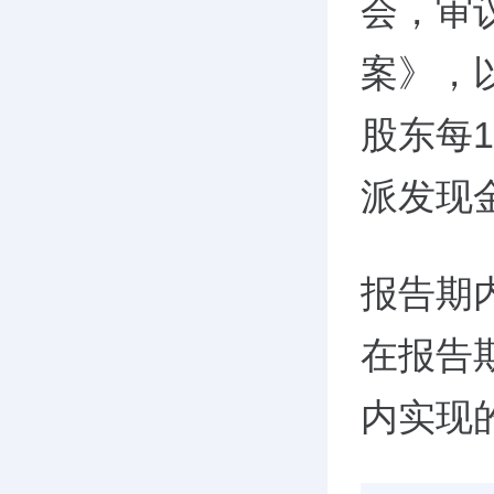
会，审
案》，
股东每
派发现
报告期
在报告
内实现的