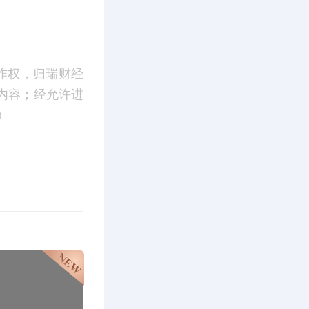
作权，归瑞财经
内容；经允许进
m