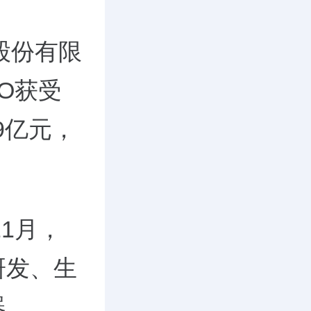
股份有限
O获受
9亿元，
1月，
研发、生
器。