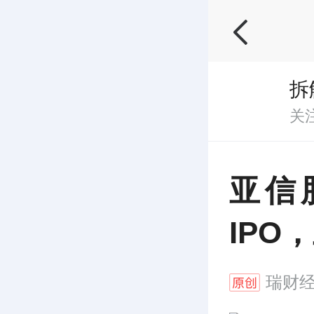
拆
关
亚信
IPO
瑞财