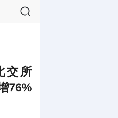
北交所
增76%