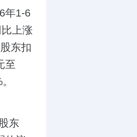
年1-6
同比上涨
司股东扣
元至
%。
度股东