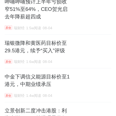
呷哺呷哺预计上半年亏损收
窄51%至64%，CEO贺光启
去年降薪超四成
瑞财经
1.5w阅读
08-04
原创
瑞银微降和黄医药目标价至
29.5港元，续予“买入”评级
瑞财经
1.6w阅读
08-04
原创
中金下调信义能源目标价至1
港元，中期业绩承压
瑞财经
1.4w阅读
08-04
原创
立景创新二度冲击港股：利