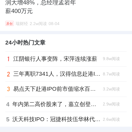
润大增48%，总经理孟岩年
薪400万元
瑞财经
2.2w阅读
08-04
原创
24小时热门文章
江阴银行人事变阵，宋萍连续涨薪
9.8w阅读
三年离职7341人，汉得信息赴港IPO前欠缴社保1.55亿元
8.7w阅读
易点天下赴港IPO前市值缩水百亿，邹小武和创业伙伴收割了10亿
3.2w阅读
4
年内第二高价股来了，嘉立创登陆深交所开盘涨超177%、总市值1300亿元
2.9w阅读
5
沃天科技IPO：冠捷科技伍华林代持入局，四名“60”后国企老兵借钱回购股权
2.6w阅读