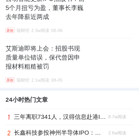
5个月扭亏为盈，董事长李巍
去年降薪近两成
瑞财经
2.3w阅读
08-06
原创
艾斯迪即将上会：招股书现
质量单位错误，保代曾因申
报材料粗糙被罚
瑞财经
2.1w阅读
08-05
原创
24小时热门文章
三年离职7341人，汉得信息赴港IPO前欠缴社保1.55亿元
8.7w阅读
长鑫科技参投神州半导体IPO：朱培文、陈觉晓变现2.6亿，董秘和保荐人有旧
2.6w阅读