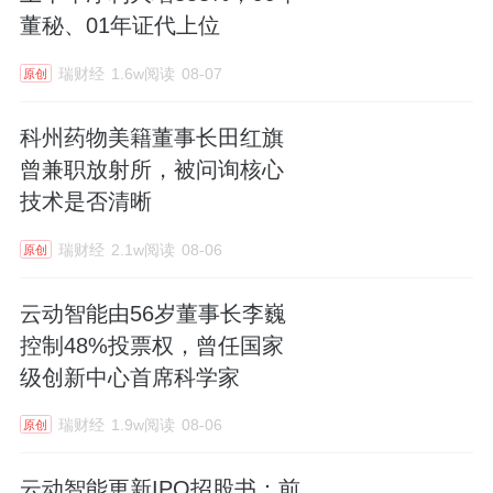
董秘、01年证代上位
瑞财经
1.6w阅读
08-07
原创
科州药物美籍董事长田红旗
曾兼职放射所，被问询核心
技术是否清晰
瑞财经
2.1w阅读
08-06
原创
云动智能由56岁董事长李巍
控制48%投票权，曾任国家
级创新中心首席科学家
瑞财经
1.9w阅读
08-06
原创
云动智能更新IPO招股书：前