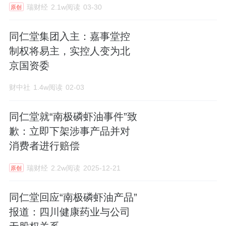
瑞财经
2.1w阅读
03-30
原创
同仁堂集团入主：嘉事堂控
制权将易主，实控人变为北
京国资委
财中社
1.4w阅读
02-03
同仁堂就“南极磷虾油事件”致
歉：立即下架涉事产品并对
消费者进行赔偿
瑞财经
2.2w阅读
2025-12-21
原创
同仁堂回应“南极磷虾油产品”
报道：四川健康药业与公司