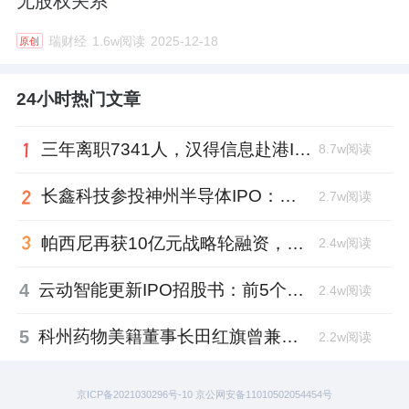
无股权关系
瑞财经
1.6w阅读
2025-12-18
原创
24小时热门文章
三年离职7341人，汉得信息赴港IPO前欠缴社保1.55亿元
8.7w阅读
长鑫科技参投神州半导体IPO：朱培文、陈觉晓变现2.6亿，董秘和保荐人有旧
2.7w阅读
帕西尼再获10亿元战略轮融资，注册地从深圳迁至北京
2.4w阅读
4
云动智能更新IPO招股书：前5个月扭亏为盈，董事长李巍去年降薪近两成
2.4w阅读
5
科州药物美籍董事长田红旗曾兼职放射所，被问询核心技术是否清晰
2.2w阅读
京ICP备2021030296号-10 京公网安备11010502054454号