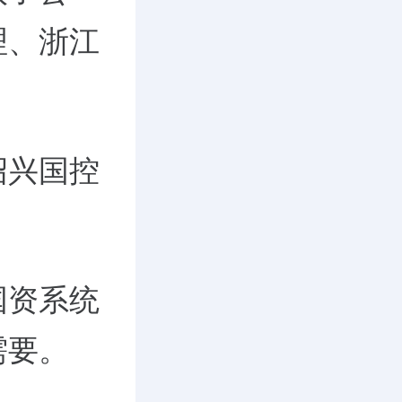
理、浙江
绍兴国控
国资系统
需要。