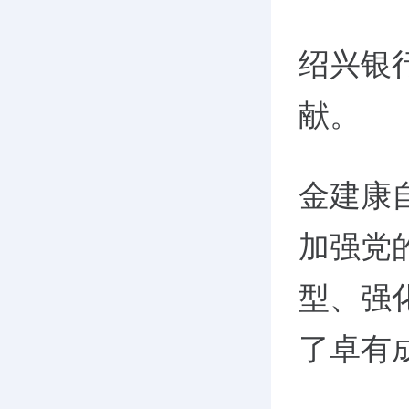
绍兴银
献。
金建康
加强党
型、强
了卓有