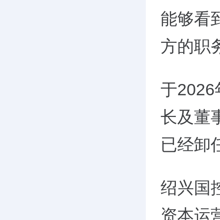
能够看
方的职
于20
长及董事
已经卸
绍兴国
资本运