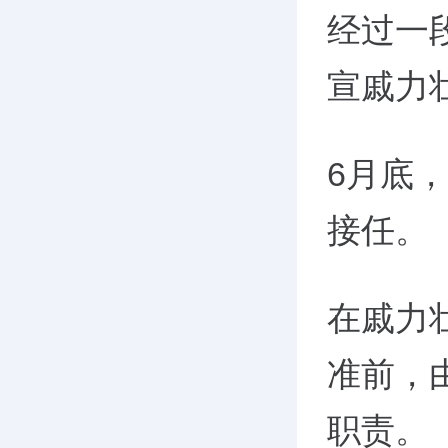
经过一
宣戚力
6月底
接任。
在戚力
准前，
职责。