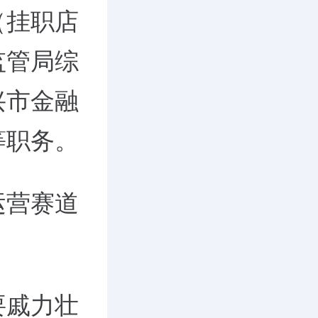
（挂职店
监管局综
兴市金融
等职务。
运营赛道
要戚力壮