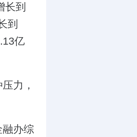
增长到
增长到
.13亿
种压力，
金融办综