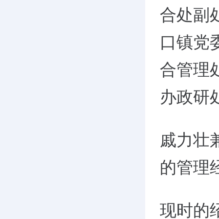
合处副
口镇党
合管理
办政研
戚力壮
的管理
现时的