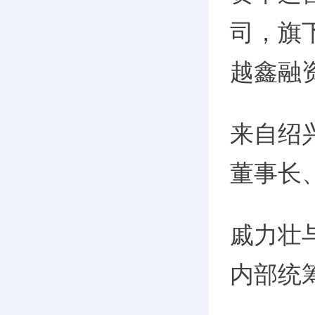
司，旗
越鑫融
来自绍
董事长
戚力壮
内部统