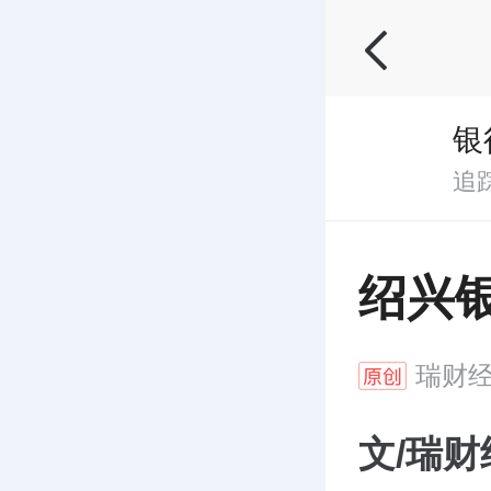
银
追
绍兴
瑞财
文/瑞财