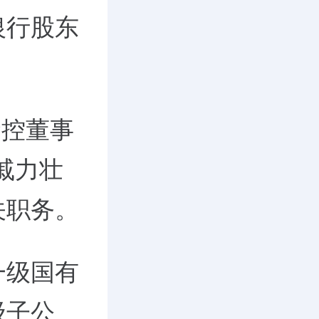
银行股东
。
金控董事
戚力壮
关职务。
一级国有
级子公