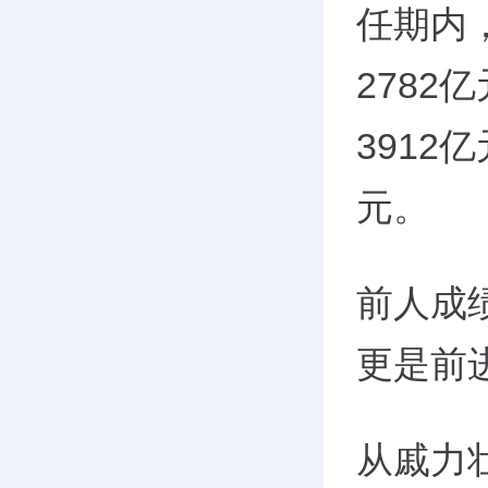
任期内
2782
3912
元。
前人成
更是前
从戚力