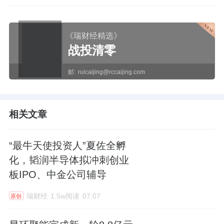
《瑞财经精选》
战投清零
邮:
ruicaijing@rccaijing.com
相关文章
“最牛天使投资人”夏佐全孵
化，韬润半导体拟冲刺创业
板IPO、中金公司辅导
瑞财经
1.5w阅读
07:07
原创