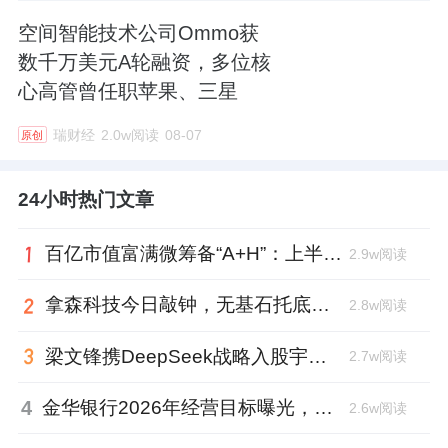
空间智能技术公司Ommo获
数千万美元A轮融资，多位核
心高管曾任职苹果、三星
瑞财经
2.0w阅读
08-07
原创
24小时热门文章
百亿市值富满微筹备“A+H”：上半年净利大增353%，99年董秘、01年证代上位
2.9w阅读
拿森科技今日敲钟，无基石托底，上市市值超百亿
2.8w阅读
梁文锋携DeepSeek战略入股宇树科技，斥资1.4亿锁定3年
2.7w阅读
4
金华银行2026年经营目标曝光，张宁忙着转让不良贷款
2.6w阅读