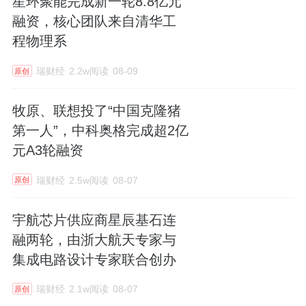
星环聚能完成新一轮8.8亿元
融资，核心团队来自清华工
程物理系
瑞财经
2.2w阅读
08-09
原创
牧原、联想投了“中国克隆猪
第一人”，中科奥格完成超2亿
元A3轮融资
瑞财经
2.5w阅读
08-07
原创
宇航芯片供应商星辰基石连
融两轮，由浙大航天专家与
集成电路设计专家联合创办
瑞财经
2.1w阅读
08-07
原创