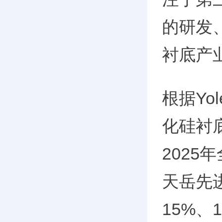
的研发
衬底产
根据Y
化硅衬
2025
天岳先
15%、