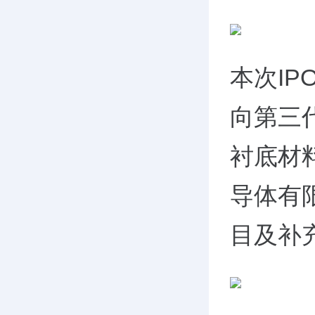
本次IP
向第三
衬底材
导体有
目及补