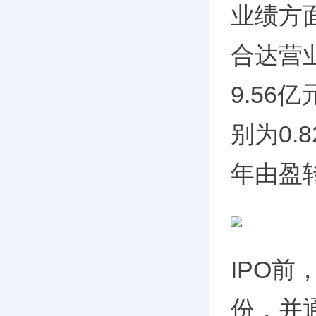
业绩方面
合达营业
9.5
别为0.8
年由盈
IPO前
份，并