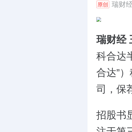
瑞财
瑞财经
科合达
合达”
司，保
招股书
注于第