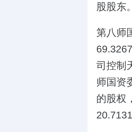
股股东
第八师
69.3
司控制天
师国资委
的股权
20.7