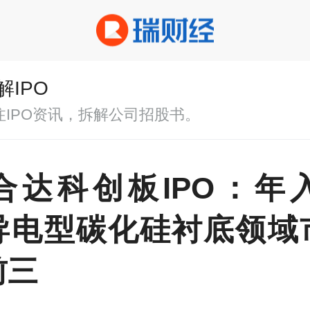
解IPO
注IPO资讯，拆解公司招股书。
合达科创板IPO：年入
导电型碳化硅衬底领域
前三