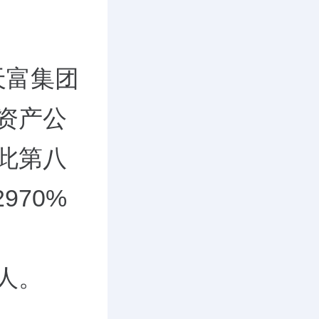
天富集团
有资产公
因此第八
970%
制人。