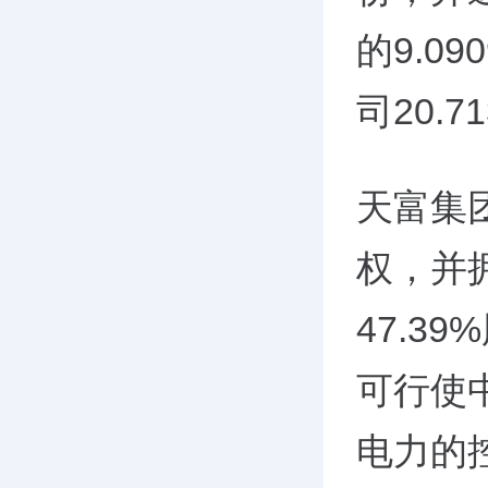
的9.0
司20.
天富集团
权，并
47.3
可行使中
电力的