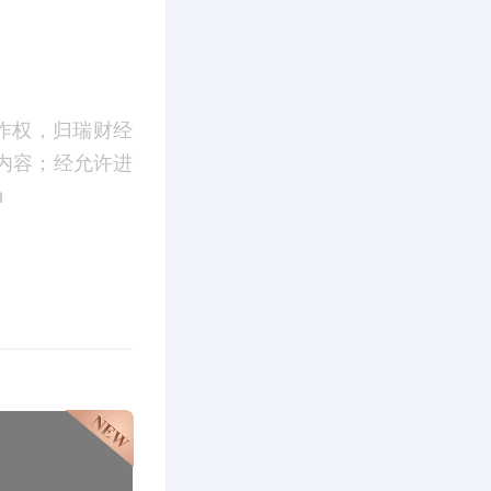
作权，归瑞财经
内容；经允许进
m