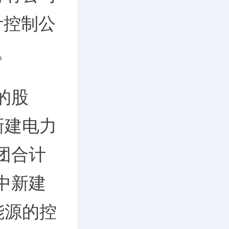
计控制公
。
的股
新建电力
集团合计
为中新建
能源的控