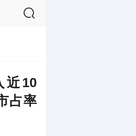
近10
市占率