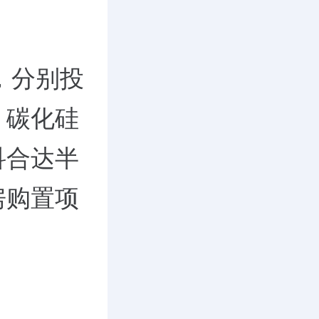
元，分别投
、碳化硅
科合达半
房购置项