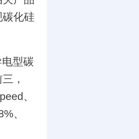
现碳化硅
导电型碳
前三，
peed、
8%、