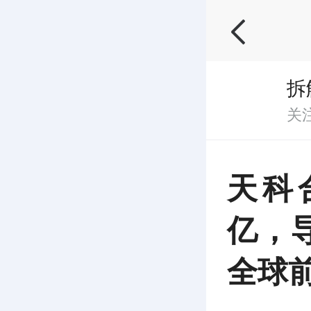
拆
关
天科
亿，
全球