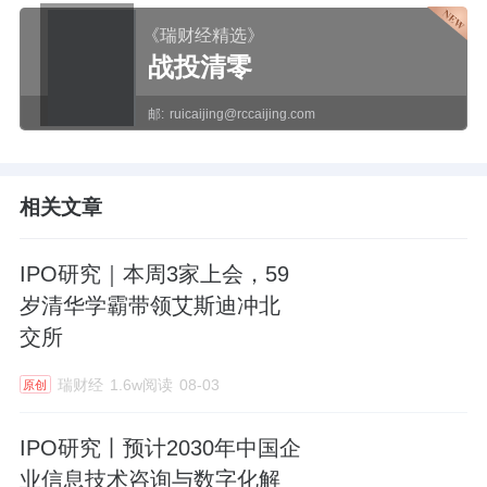
《瑞财经精选》
战投清零
邮:
ruicaijing@rccaijing.com
相关文章
IPO研究｜本周3家上会，59
岁清华学霸带领艾斯迪冲北
交所
瑞财经
1.6w阅读
08-03
原创
IPO研究丨预计2030年中国企
业信息技术咨询与数字化解