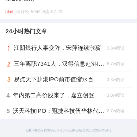
瑞财经
5048阅读
07-23
原创
24小时热门文章
江阴银行人事变阵，宋萍连续涨薪
9.8w阅读
三年离职7341人，汉得信息赴港IPO前欠缴社保1.55亿元
8.7w阅读
易点天下赴港IPO前市值缩水百亿，邹小武和创业伙伴收割了10亿
3.3w阅读
4
年内第二高价股来了，嘉立创登陆深交所开盘涨超177%、总市值1300亿元
3.0w阅读
5
沃天科技IPO：冠捷科技伍华林代持入局，四名“60”后国企老兵借钱回购股权
2.7w阅读
京ICP备2021030296号-10 京公网安备11010502054454号