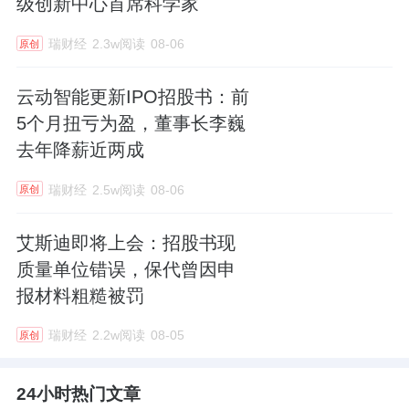
级创新中心首席科学家
瑞财经
2.3w阅读
08-06
原创
云动智能更新IPO招股书：前
5个月扭亏为盈，董事长李巍
去年降薪近两成
瑞财经
2.5w阅读
08-06
原创
艾斯迪即将上会：招股书现
质量单位错误，保代曾因申
报材料粗糙被罚
瑞财经
2.2w阅读
08-05
原创
24小时热门文章