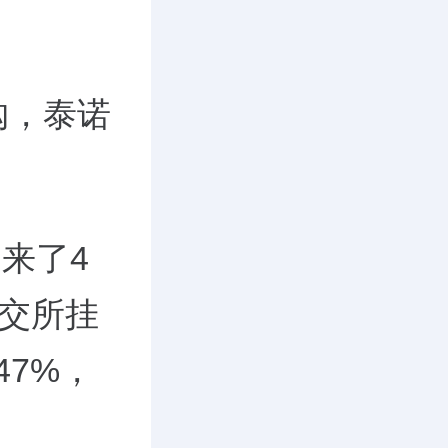
购，泰诺
迎来了4
北交所挂
47%，