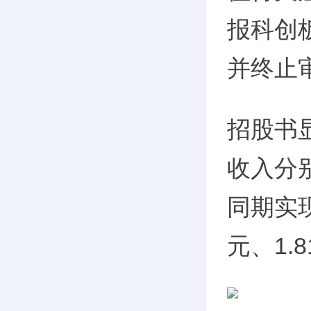
报科创
并终止
招股书显
收入分别
同期实现
元、1.