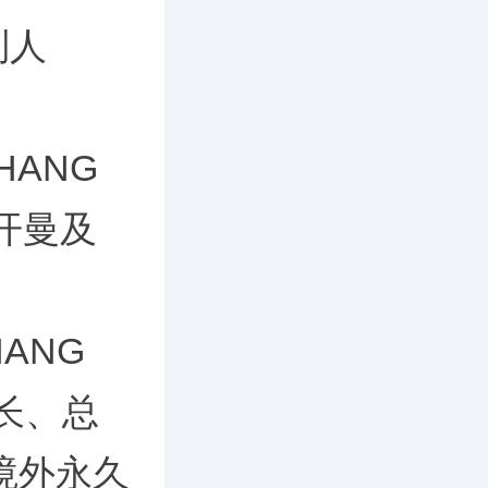
制人
ZHANG
开曼及
ANG
长、总
境外永久