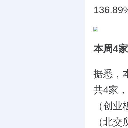
136.8
本周4
据悉，本
共4家
（创业
（北交