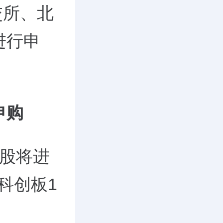
交所、北
进行申
申购
新股将进
科创板1