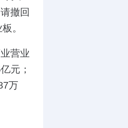
申请撤回
业板。
药业营业
95亿元；
87万