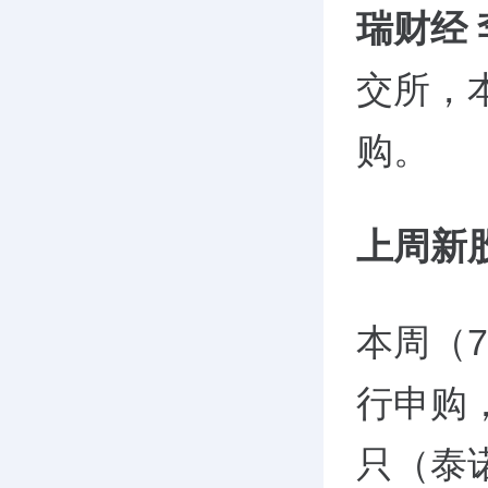
瑞财经
交所，
购。
上周新
本周（7
行申购
只（泰