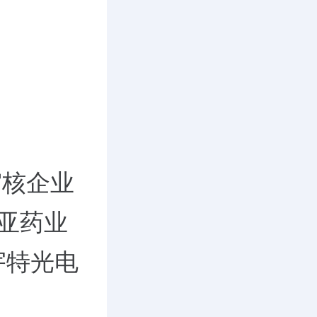
审核企业
亚药业
宇特光电