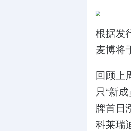
根据发
麦博将
回顾上周
只“新
牌首日涨
科莱瑞