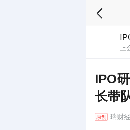
I
上
IPO
长带
瑞财