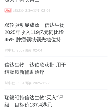
瑞财经
2.3w阅读
02-06
原创
双轮驱动显成效：信达生物
2025年收入119亿元同比增
45% 肿瘤领域领先地位持续
巩固
财中社
9307阅读
02-04
信达生物：达伯欣获批 用于
结肠癌新辅助治疗
财中社
5934阅读
2025-12-29
瑞银维持信达生物“买入”评
级，目标价137.4港元