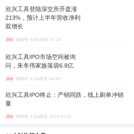
欣兴工具登陆深交所开盘涨
213%，预计上半年营收净利
双增长
瑞财经
5285阅读
07-30
原创
欣兴工具IPO市场空间被询
问，朱冬伟家族落袋6.8亿
瑞财经
4.2w阅读
04-09
原创
欣兴工具IPO终止：产销同跌，线上刷单冲销
量
瑞财经
4.5w阅读
2024-07-22
原创