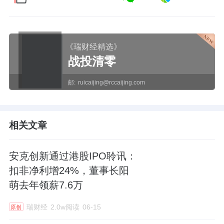
《瑞财经精选》
战投清零
邮:
ruicaijing@rccaijing.com
相关文章
安克创新通过港股IPO聆讯：
扣非净利增24%，董事长阳
萌去年领薪7.6万
瑞财经
2.0w阅读
06-15
原创