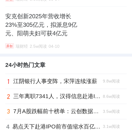
安克创新2025年营收增长
23%至305亿元，拟派息9亿
元、阳萌夫妇可获4亿元
瑞财经
2.5w阅读
04-10
原创
24小时热门文章
江阴银行人事变阵，宋萍连续涨薪
9.8w阅读
三年离职7341人，汉得信息赴港IPO前欠缴社保1.55亿元
8.6w阅读
7月A股跌幅前十榜单：云创数据跌88.8%，西安奕材跌去六成市值
3.5w阅读
4
易点天下赴港IPO前市值缩水百亿，邹小武和创业伙伴收割了10亿
3.1w阅读