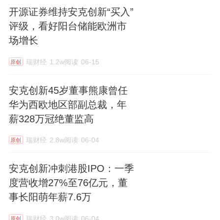
开源证券维持安克创新“买入”
评级，看好阳台储能欧洲市
场增长
瑞财经
1.2w阅读
06-15
原创
安克创新45岁董事熊康曾任
华为西欧地区部副总裁，年
薪328万冠绝董监高
瑞财经
2.8w阅读
06-04
原创
安克创新冲刺港股IPO：一季
度营收增27%至76亿元，董
事长阳萌年薪7.6万
瑞财经
3.0w阅读
06-04
原创