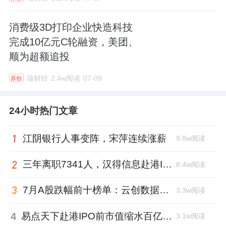
消费级3D打印企业快造科技
完成10亿元C轮融资，美团、
顺为超额追投
瑞财经
2.4w阅读
07-09
原创
24小时热门文章
江阴银行人事变阵，宋萍连续涨薪
9.8w阅读
三年离职7341人，汉得信息赴港IPO前欠缴社保1.55亿元
8.4w阅读
7月A股跌幅前十榜单：云创数据跌88.8%，西安奕材跌去六成市值
3.3w阅读
4
易点天下赴港IPO前市值缩水百亿，邹小武和创业伙伴收割了10亿
3.1w阅读