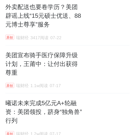
外卖配送也要卷学历？美团
辟谣上线“15元硕士优送、88
元博士尊享”服务
瑞财经
3417阅读
07-22
原创
美团宣布骑手医疗保障升级
计划，王莆中：让付出获得
尊重
瑞财经
1.1w阅读
07-17
原创
曦诺未来完成5亿元A+轮融
资：美团领投，跻身“独角兽”
行列
瑞财经
1.2w阅读
07-17
原创