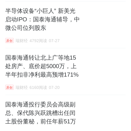
半导体设备“小巨人” 新美光
启动IPO：国泰海通辅导，中
微公司位列股东
瑞财经
4792阅读
07-27
原创
国泰海通转让北上广等地15
处房产、底价超5000万，上
半年扣非净利最高预增171%
瑞财经
6160阅读
07-20
原创
国泰海通投行委员会高级副
总、保代陈兴跃跳槽出任闰
土股份董秘，前任年薪51万