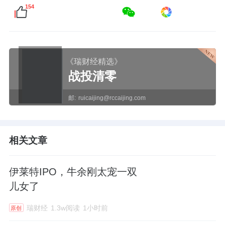
154
《瑞财经精选》
战投清零
邮:
ruicaijing@rccaijing.com
相关文章
伊莱特IPO，牛余刚太宠一双
儿女了
瑞财经
1.3w阅读
1小时前
原创