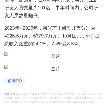
研发人员数量为101名，半年时间内，公司研
发人员数量翻倍。
2023年- 2025年，海光芯正研发开支分别为
4226.6万元、6379.7万元、1.04亿元，分别占
总收入比重的24.1%、7.4%及8.5%。
预审IPO
重要提示：
本文仅代表作者个人观点，并不代表瑞财经立场。 本文著作权，归瑞财
经所有。未经允许，任何单位或个人不得在任何公开传播平台上使用本文内容；经允
许进行转载或引用时，请注明来源。联系请发邮件至ruicaijing@rccaijing.com