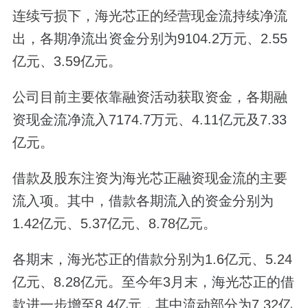
连续亏损下，海光芯正的经营现金流持续净流
出，各期净流出资金分别为9104.2万元、2.55
亿元、3.59亿元。
公司目前主要依靠融资活动获取资金，各期融
资现金流净流入7174.7万元、4.11亿元及7.33
亿元。
借款及股东注资为海光芯正融资现金流的主要
流入项。其中，借款各期流入的资金分别为
1.42亿元、5.37亿元、8.78亿元。
各期末，海光芯正的借款分别为1.6亿元、5.24
亿元、8.28亿元。至今年3月末，海光芯正的借
款进一步增至8.4亿元，其中流动部分为7.32亿