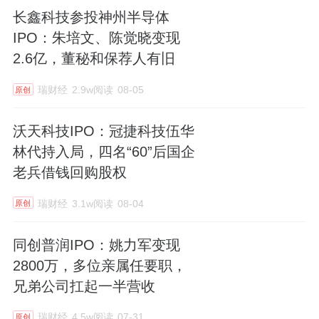
长鑫科技参投神州半导体
IPO：朱培文、陈觉晓变现
2.6亿，董秘和保荐人有旧
瑞财经
2.9w阅读
08-05
原创
沃天科技IPO：冠捷科技伍华
林代持入局，四名“60”后国企
老兵借钱回购股权
瑞财经
3.1w阅读
08-04
原创
同创普润IPO：姚力军变现
2800万，多位亲属任要职，
兄弟公司扛起一半营收
瑞财经
4.5w阅读
07-31
原创