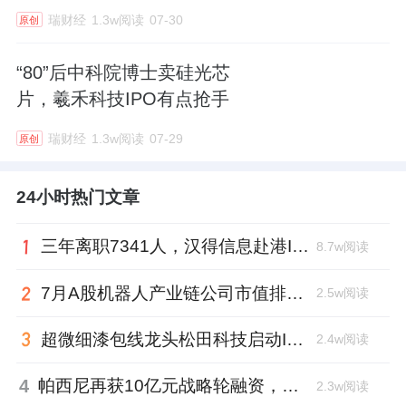
瑞财经
1.3w阅读
07-30
原创
“80”后中科院博士卖硅光芯
片，羲禾科技IPO有点抢手
瑞财经
1.3w阅读
07-29
原创
24小时热门文章
三年离职7341人，汉得信息赴港IPO前欠缴社保1.55亿元
8.7w阅读
7月A股机器人产业链公司市值排行：大族激光跌去四成，奥比中光跻身前三
2.5w阅读
超微细漆包线龙头松田科技启动IPO：东方证券辅导，君联资本加持
2.4w阅读
4
帕西尼再获10亿元战略轮融资，注册地从深圳迁至北京
2.3w阅读