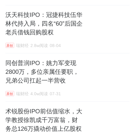
沃天科技IPO：冠捷科技伍华
林代持入局，四名“60”后国企
老兵借钱回购股权
瑞财经
2.8w阅读
08-04
原创
同创普润IPO：姚力军变现
2800万，多位亲属任要职，
兄弟公司扛起一半营收
瑞财经
4.0w阅读
07-31
原创
术锐股份IPO前估值缩水，大
学教授徐凯成千万富翁，财
务总126万撬动价值上亿股权