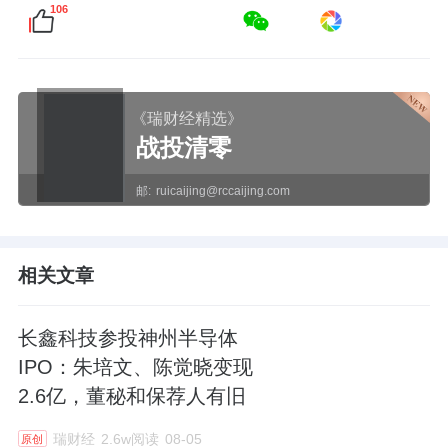
106
《瑞财经精选》
战投清零
邮:
ruicaijing@rccaijing.com
相关文章
长鑫科技参投神州半导体
IPO：朱培文、陈觉晓变现
2.6亿，董秘和保荐人有旧
瑞财经
2.6w阅读
08-05
原创