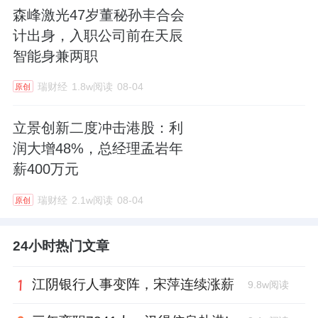
森峰激光47岁董秘孙丰合会
计出身，入职公司前在天辰
智能身兼两职
瑞财经
1.8w阅读
08-04
原创
立景创新二度冲击港股：利
润大增48%，总经理孟岩年
薪400万元
瑞财经
2.1w阅读
08-04
原创
24小时热门文章
江阴银行人事变阵，宋萍连续涨薪
9.8w阅读