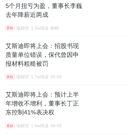
5个月扭亏为盈，董事长李巍
去年降薪近两成
瑞财经
1.3w阅读
刚刚
原创
艾斯迪即将上会：招股书现
质量单位错误，保代曾因申
报材料粗糙被罚
瑞财经
1.7w阅读
08-05
原创
艾斯迪即将上会：预计上半
年增收不增利，董事长丁正
东控制41%表决权
瑞财经
1.6w阅读
08-05
原创