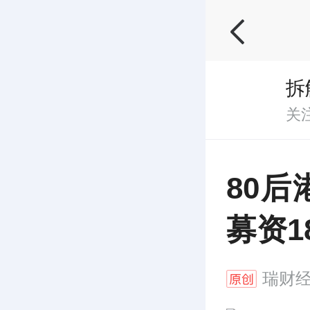
拆
关
80
募资1
瑞财