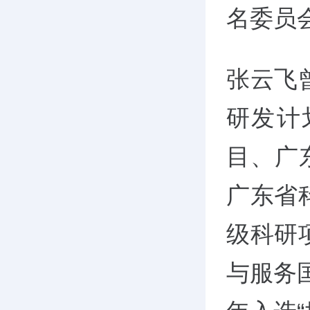
名委员
张云飞
研发计
目、广
广东省
级科研
与服务