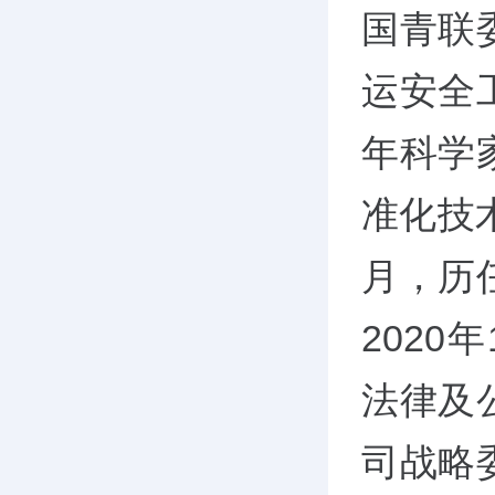
国青联
运安全
年科学
准化技术
月，历
202
法律及
司战略