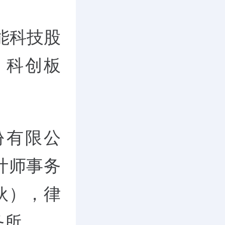
能科技股
）科创板
份有限公
计师事务
伙），律
务所。