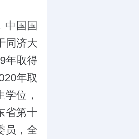
，中国国
于同济大
9年取得
20年取
生学位，
东省第十
委员，全