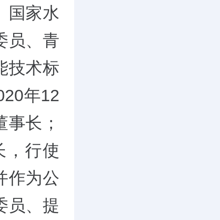
、国家水
委员、青
能技术标
20年12
董事长；
长，行使
并作为公
委员、提