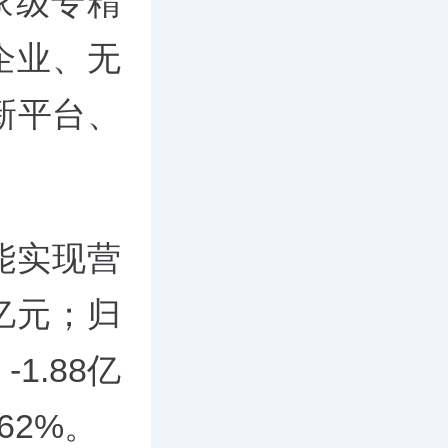
家级专精
企业、无
新平台、
智能实现营
4亿元；归
1.88亿
62%。