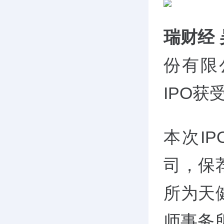
瑞财经
份有限
IPO获
本次I
司，保
所为天
师事务