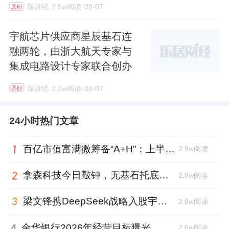
瑞财经
2.5w阅读
08-07
原创
宇航芯片供应商星辰基石连
融两轮，由浙大航天专家与
集成电路设计专家联合创办
瑞财经
2.2w阅读
08-07
原创
24小时热门文章
百亿市值富满微筹备“A+H”：上半年净利大增353%，99年董秘、01年证代上位
2.9w阅读
拿森科技今日敲钟，无基石托底，上市市值超百亿
2.8w阅读
梁文锋携DeepSeek战略入股宇树科技，斥资1.4亿锁定3年
2.8w阅读
4
金华银行2026年经营目标曝光，张宁忙着转让不良贷款
2.6w阅读