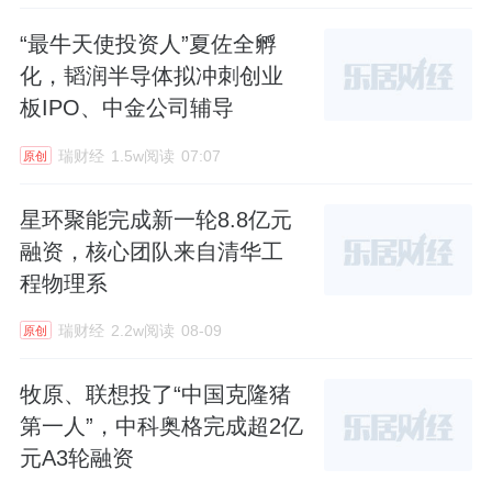
“最牛天使投资人”夏佐全孵
化，韬润半导体拟冲刺创业
板IPO、中金公司辅导
瑞财经
1.5w阅读
07:07
原创
星环聚能完成新一轮8.8亿元
融资，核心团队来自清华工
程物理系
瑞财经
2.2w阅读
08-09
原创
牧原、联想投了“中国克隆猪
第一人”，中科奥格完成超2亿
元A3轮融资