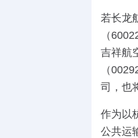
若长龙
（600
吉祥航空
（002
司，也
作为以
公共运