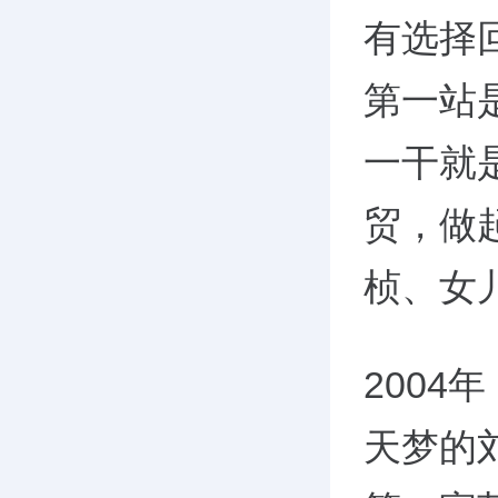
有选择
第一站
一干就
贸，做
桢、女
200
天梦的