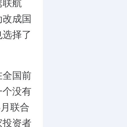
鹰联航
动改成国
也选择了
在全国前
一个没有
4月联合
家投资者