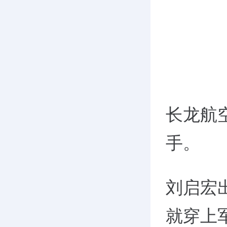
长龙航
手。
刘启宏出
就穿上