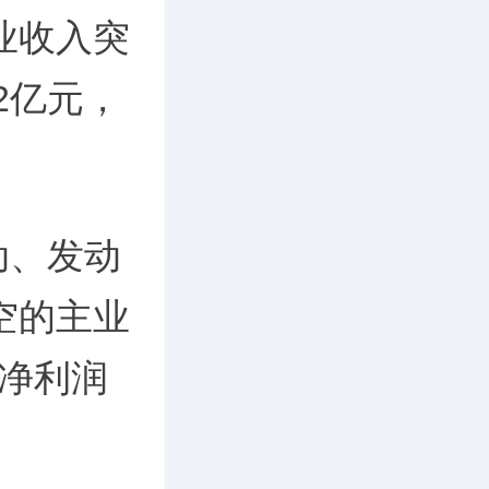
业收入突
92亿元，
动、发动
空的主业
，净利润