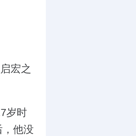
刘启宏之
7岁时
后，他没