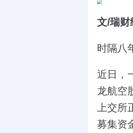
文/瑞财
时隔八
近日，
龙航空
上交所
募集资