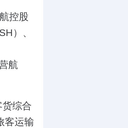
航控股
.SH）、
民营航
客货综合
旅客运输