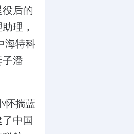
退役后的
理助理，
中海特科
妻子潘
。
小怀揣蓝
建了中国