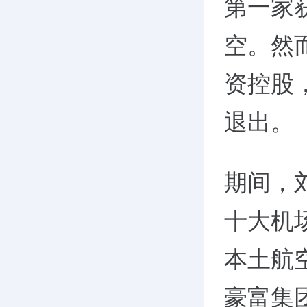
第一家
空。然
资控股
退出。
期间，
十大机
本土航
豪富集