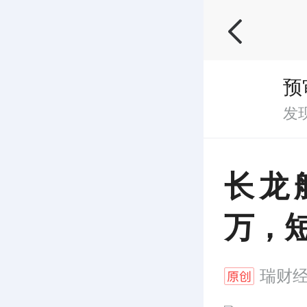
预
发
长龙
万，短
瑞财