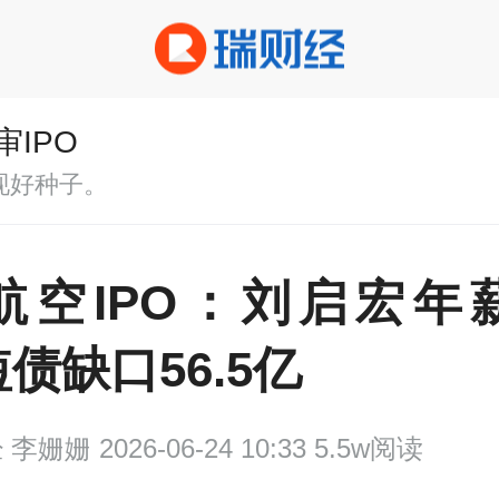
审IPO
现好种子。
航空IPO：刘启宏年薪1
债缺口56.5亿
经
李姗姗 2026-06-24 10:33 5.5w阅读