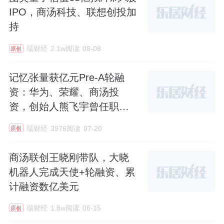
IPO，商汤科技、联想创投加
持
瑞财经
2.1w阅读
08-08
原创
记忆张量获亿元Pre-A轮融
资：华为、荣耀、商汤投
资，创始人熊飞宇曾任职阿
里
瑞财经
3976阅读
07-20
原创
商汤联创王晓刚带队，大晓
机器人完成天使+轮融资、累
计融资数亿美元
瑞财经
1.8w阅读
06-15
原创