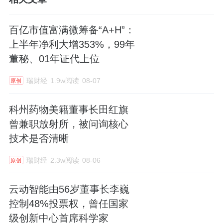
百亿市值富满微筹备“A+H”：
上半年净利大增353%，99年
董秘、01年证代上位
瑞财经
1.9w阅读
08-07
原创
科州药物美籍董事长田红旗
曾兼职放射所，被问询核心
技术是否清晰
瑞财经
2.3w阅读
08-06
原创
云动智能由56岁董事长李巍
控制48%投票权，曾任国家
级创新中心首席科学家