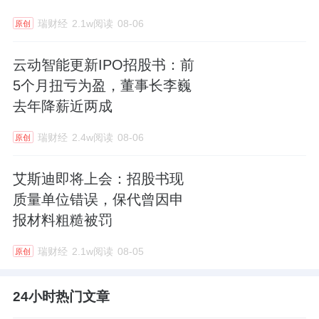
瑞财经
2.1w阅读
08-06
原创
云动智能更新IPO招股书：前
5个月扭亏为盈，董事长李巍
去年降薪近两成
瑞财经
2.4w阅读
08-06
原创
艾斯迪即将上会：招股书现
质量单位错误，保代曾因申
报材料粗糙被罚
瑞财经
2.1w阅读
08-05
原创
24小时热门文章