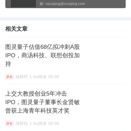
邮:
ruicaijing@rccaijing.com
相关文章
图灵量子估值68亿拟冲刺A股
IPO，商汤科技、联想创投加
持
瑞财经
1.9w阅读
08-08
原创
上交大教授创业5年冲击
IPO，图灵量子董事长金贤敏
曾获上海青年科技英才奖
瑞财经
1.9w阅读
08-08
原创