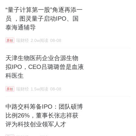
“量子计算第一股”角逐再添一
员 ，图灵量子启动IPO、国
泰海通辅导
瑞财经
2.0w阅读
08-08
原创
天津生物医药企业合源生物
拟IPO，CEO吕璐璐曾是血液
科医生
瑞财经
1.5w阅读
08-08
原创
中路交科筹备IPO：团队硕博
比例26%，董事长张志祥获
评为科技创业领军人才