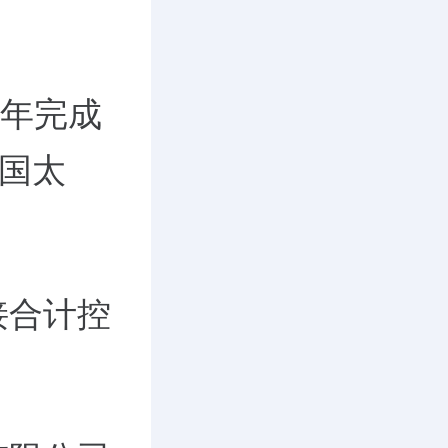
5年完成
国太
接合计控