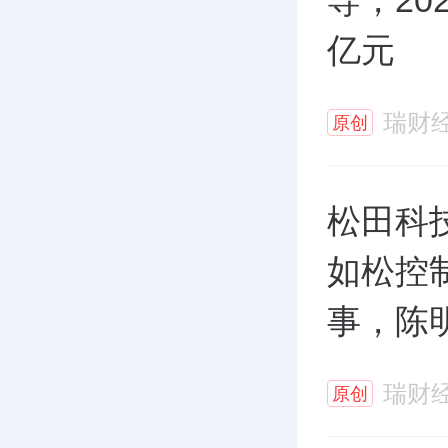
导，20
亿元
瑞财
原创
松田科技
如松控
事，陈
瑞财
原创