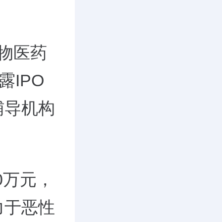
物医药
IPO
辅导机构
0万元，
力于恶性