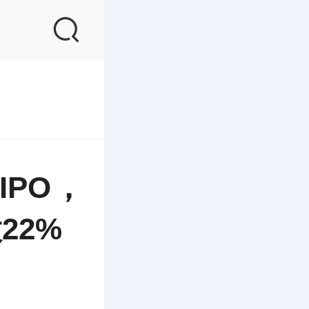
PO，
22%