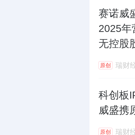
赛诺威
2025
无控股
瑞财
原创
科创板
威盛携
瑞财
原创