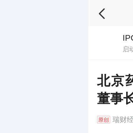
I
启
北京
董事
瑞财