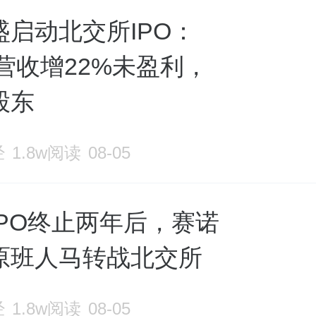
盛启动北交所IPO：
年营收增22%未盈利，
股东
经
1.8w阅读
08-05
IPO终止两年后，赛诺
原班人马转战北交所
经
1.8w阅读
08-05