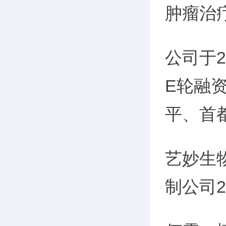
肿瘤治
公司于2
E轮融
平、首
艺妙生
制公司2