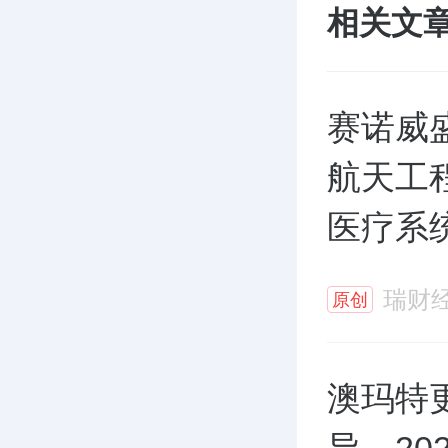
相关文
赛诺威
航天工
医疗系
瑞财
原创
澳玛特