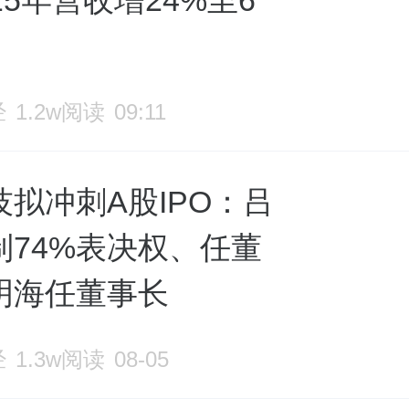
25年营收增24%至6
经
1.2w阅读
09:11
拟冲刺A股IPO：吕
制74%表决权、任董
明海任董事长
经
1.3w阅读
08-05