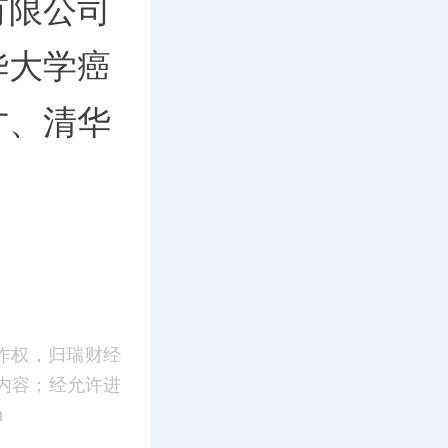
有限公司
华大学癌
才、清华
作权，归瑞财经
内容；经允许进
m