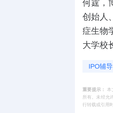
何霆，
创始人
症生物
大学校
IPO辅导
重要提示：
本
所有。未经允
行转载或引用时，请