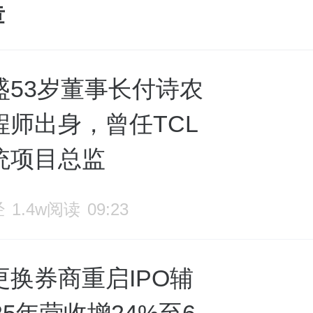
章
盛53岁董事长付诗农
程师出身，曾任TCL
统项目总监
经
1.4w阅读
09:23
更换券商重启IPO辅