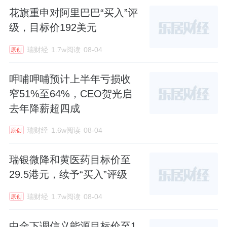
花旗重申对阿里巴巴“买入”评
级，目标价192美元
瑞财经
1.7w阅读
08-04
原创
呷哺呷哺预计上半年亏损收
窄51%至64%，CEO贺光启
去年降薪超四成
瑞财经
1.6w阅读
08-04
原创
瑞银微降和黄医药目标价至
29.5港元，续予“买入”评级
瑞财经
1.7w阅读
08-04
原创
中金下调信义能源目标价至1