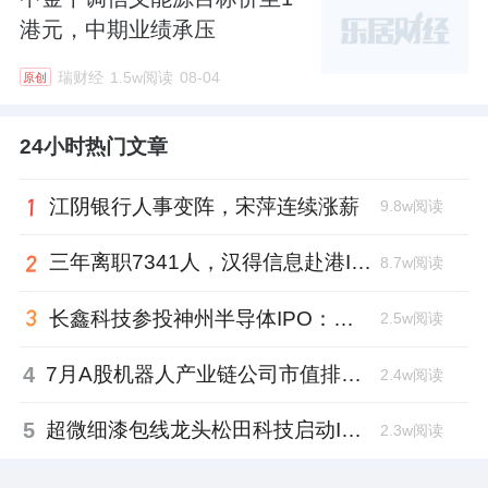
港元，中期业绩承压
瑞财经
1.5w阅读
08-04
原创
24小时热门文章
江阴银行人事变阵，宋萍连续涨薪
9.8w阅读
三年离职7341人，汉得信息赴港IPO前欠缴社保1.55亿元
8.7w阅读
长鑫科技参投神州半导体IPO：朱培文、陈觉晓变现2.6亿，董秘和保荐人有旧
2.5w阅读
4
7月A股机器人产业链公司市值排行：大族激光跌去四成，奥比中光跻身前三
2.4w阅读
5
超微细漆包线龙头松田科技启动IPO：东方证券辅导，君联资本加持
2.3w阅读