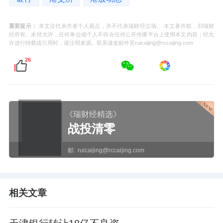
重要提示：
本文仅代表作者个人观点，并不代表瑞财经立场。 本文著作权，归瑞财
经所有。未经允许，任何单位或个人不得在任何公开传播平台上使用本文内容；经允
许进行转载或引用时，请注明来源。联系请发邮件至ruicaijing@rccaijing.com
26
《瑞财经精选》
战投清零
邮:
ruicaijing@rccaijing.com
相关文章