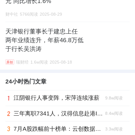
元 同比增长1.6%
财中社
5766阅读
2025-08-29
天津银行董事长于建忠上任
两年业绩连升，年薪46.8万低
于行长吴洪涛
瑞财经
1.6w阅读
2025-08-18
原创
24小时热门文章
江阴银行人事变阵，宋萍连续涨薪
9.8w阅读
三年离职7341人，汉得信息赴港IPO前欠缴社保1.55亿元
8.4w阅读
7月A股跌幅前十榜单：云创数据跌88.8%，西安奕材跌去六成市值
3.3w阅读