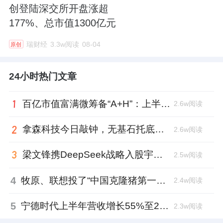
创登陆深交所开盘涨超
177%、总市值1300亿元
瑞财经
3.3w阅读
08-04
原创
24小时热门文章
百亿市值富满微筹备“A+H”：上半年净利大增353%，99年董秘、01年证代上位
2.6w阅读
拿森科技今日敲钟，无基石托底，上市市值超百亿
2.6w阅读
梁文锋携DeepSeek战略入股宇树科技，斥资1.4亿锁定3年
2.5w阅读
4
牧原、联想投了“中国克隆猪第一人”，中科奥格完成超2亿元A3轮融资
2.4w阅读
5
宁德时代上半年营收增长55%至2769亿元、日赚超2亿，中期分红近62亿元
2.3w阅读