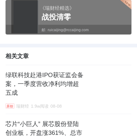
《瑞财经精选》
战投清零
邮:
ruicaijing@rccaijing.com
相关文章
绿联科技赴港IPO获证监会备
案，一季度营收净利均增超
五成
瑞财经
1.9w阅读
08-08
原创
芯片“小巨人” 展芯股份登陆
创业板，开盘涨361%、总市