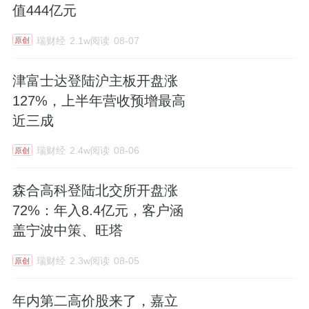
值444亿元
瑞财经
2.1w阅读
08-07
原创
津富士达登陆沪主板开盘涨
127%，上半年营收预增最高
近三成
瑞财经
2.4w阅读
08-06
原创
森合高科登陆北交所开盘涨
72%：年入8.4亿元，客户涵
盖宁波中策、旺塔
瑞财经
2.3w阅读
08-05
原创
年内第二高价股来了，嘉立