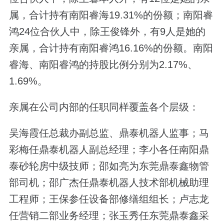
属，合计持有南阳睿海19.31%的份额；南阳睿
鸿24位合伙人中，除王俊锋外，有9人是她的
亲属，合计持有南阳睿鸿16.16%的份额。南阳
睿海、南阳睿鸿的持股比例分别为2.17%、
1.69%。
亲属在公司内部的任职同样覆盖各个层级：
吴海霞任总裁办副总监、鼎泰机器人监事；马
彩梅任鼎泰机器人副总经理；李小各任南阳鼎
泰砂轮房中级技师；邵如亮为东莞鼎泰鑫物管
部司机；邵广杰任鼎泰机器人技术部机械助理
工程师；王保参任设备部修缮组组长；卢志龙
任营销二部业务经理；张玉秀任东莞鼎泰鑫采