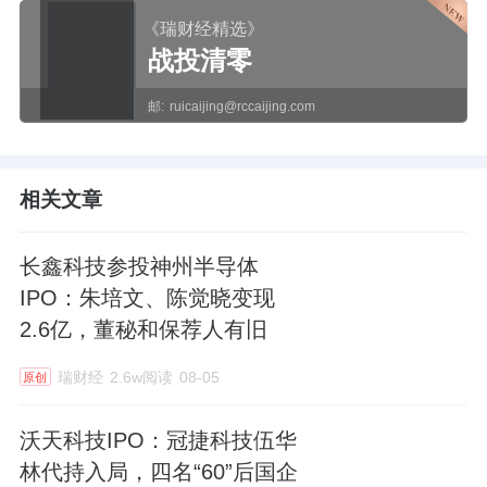
《瑞财经精选》
战投清零
邮:
ruicaijing@rccaijing.com
相关文章
长鑫科技参投神州半导体
IPO：朱培文、陈觉晓变现
2.6亿，董秘和保荐人有旧
瑞财经
2.6w阅读
08-05
原创
沃天科技IPO：冠捷科技伍华
林代持入局，四名“60”后国企