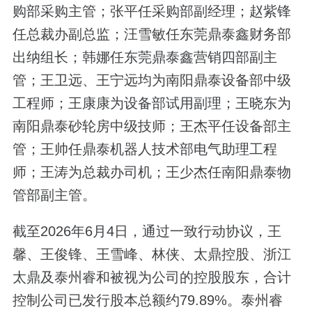
购部采购主管；张平任采购部副经理；赵紫锋
任总裁办副总监；汪雪敏任东莞鼎泰鑫财务部
出纳组长；韩娜任东莞鼎泰鑫营销四部副主
管；王卫远、王宁远均为南阳鼎泰设备部中级
工程师；王康康为设备部试用副理；王晓东为
南阳鼎泰砂轮房中级技师；王杰平任设备部主
管；王帅任鼎泰机器人技术部电气助理工程
师；王涛为总裁办司机；王少杰任南阳鼎泰物
管部副主管。
截至2026年6月4日，通过一致行动协议，王
馨、王俊锋、王雪峰、林侠、太鼎控股、浙江
太鼎及泰州睿和被视为公司的控股股东，合计
控制公司已发行股本总额约79.89%。泰州睿