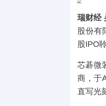
瑞财经
股份有
股IP
芯碁微
商，于
直写光