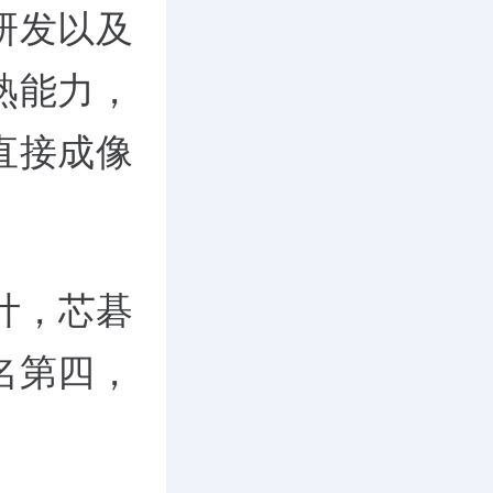
研发以及
熟能力，
直接成像
计，芯碁
名第四，