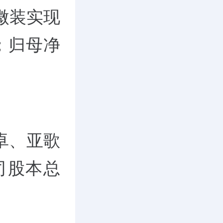
微装实现
%；归母净
。
卓、亚歌
司股本总