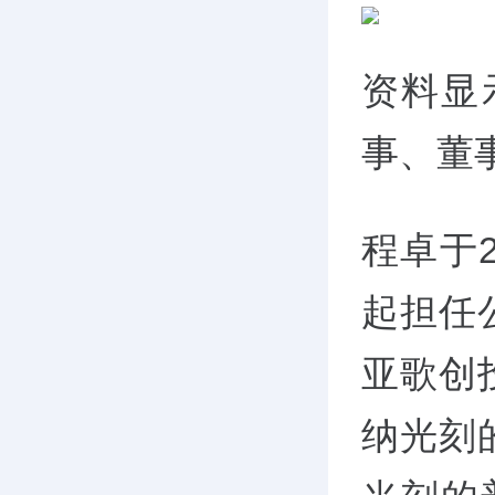
资料显
事、董
程卓于2
起担任
亚歌创
纳光刻