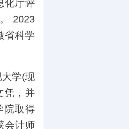
息化厅评
 2023
徽省科学
视大学(现
文凭，并
学院取得
获会计师