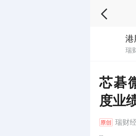
港
瑞
芯碁
度业
瑞财