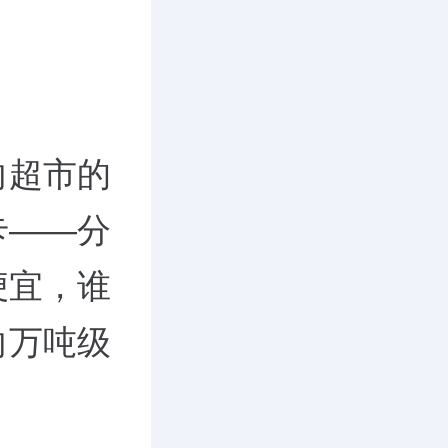
向超市的
卡——分
便宜，谁
向万吨级