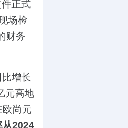
文件正式
现场检
的财务
同比增长
1亿元高地
在欧尚元
从2024