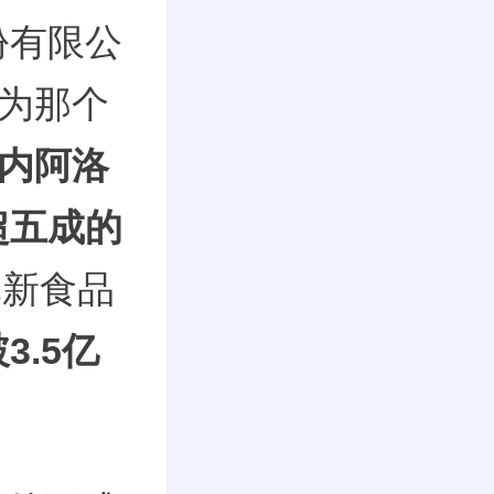
份有限公
成为那个
内阿洛
超五成的
批新食品
.5亿