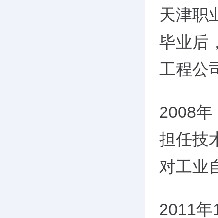
天津职
毕业后
工程公
200
担任技
对工业
2011