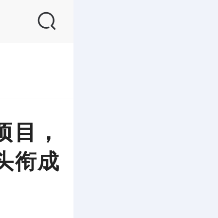
项目，
头衔成