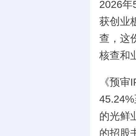
2026
获创业
查，这份
核查和
《预审I
45.2
的光鲜
的招股