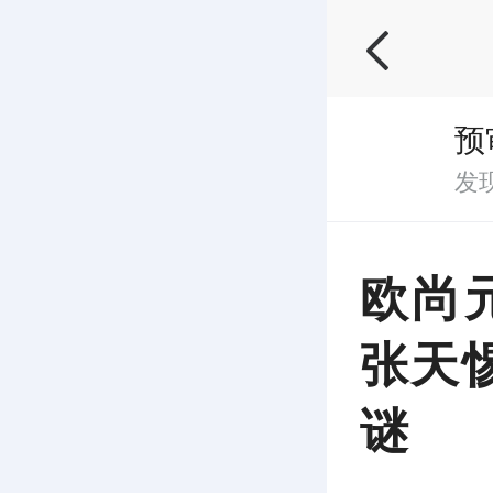
预
发
欧尚
张天
谜