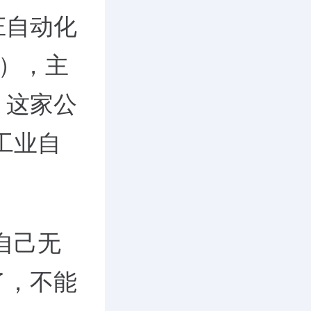
庄自动化
”），主
。这家公
工业自
自己无
了，不能