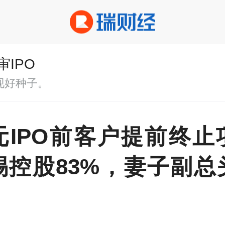
审IPO
现好种子。
元IPO前客户提前终止
惕控股83%，妻子副总