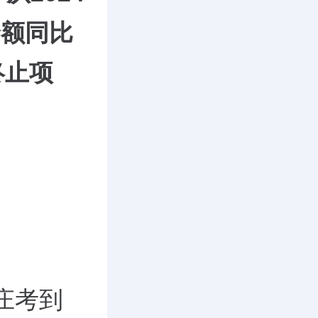
余额同比
终止项
庄考到