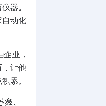
与仪器。
家自动化
油企业，
历，让他
践积累。
苏鑫、