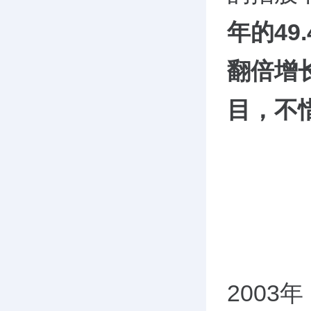
年的49
翻倍增
目，不惜
2003