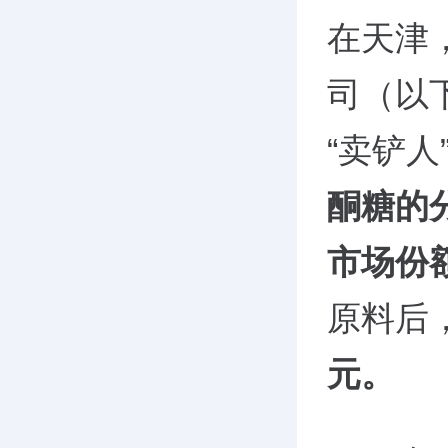
在天津
司（以
“卖铲
酮糖的
市场份
原料后
元。