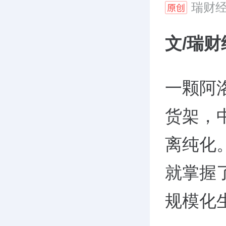
瑞财
文/瑞财
一颗阿
货架，
离纯化
就掌握
规模化