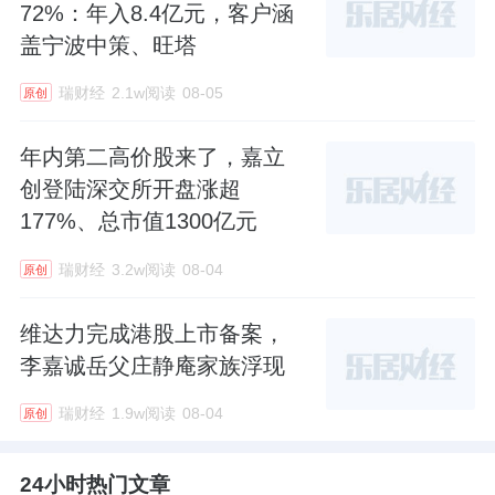
72%：年入8.4亿元，客户涵
盖宁波中策、旺塔
瑞财经
2.1w阅读
08-05
原创
年内第二高价股来了，嘉立
创登陆深交所开盘涨超
177%、总市值1300亿元
瑞财经
3.2w阅读
08-04
原创
维达力完成港股上市备案，
李嘉诚岳父庄静庵家族浮现
瑞财经
1.9w阅读
08-04
原创
24小时热门文章