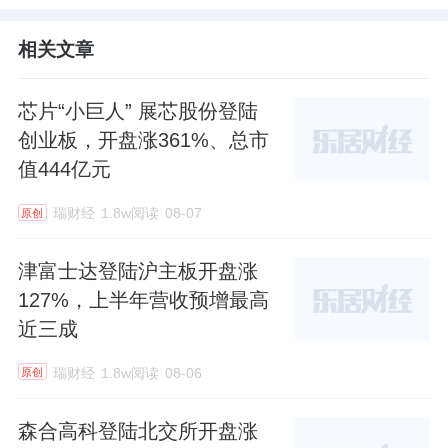
相关文章
芯片“小巨人” 展芯股份登陆
创业板，开盘涨361%、总市
值444亿元
瑞财经
1.8w阅读
08-07
原创
津富士达登陆沪主板开盘涨
127%，上半年营收预增最高
近三成
瑞财经
1.8w阅读
08-06
原创
森合高科登陆北交所开盘涨