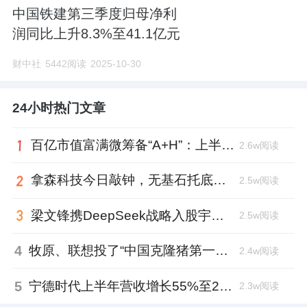
中国铁建第三季度归母净利
润同比上升8.3%至41.1亿元
财中社
5442阅读
2025-10-30
24小时热门文章
百亿市值富满微筹备“A+H”：上半年净利大增353%，99年董秘、01年证代上位
2.6w阅读
拿森科技今日敲钟，无基石托底，上市市值超百亿
2.5w阅读
梁文锋携DeepSeek战略入股宇树科技，斥资1.4亿锁定3年
2.5w阅读
4
牧原、联想投了“中国克隆猪第一人”，中科奥格完成超2亿元A3轮融资
2.4w阅读
5
宁德时代上半年营收增长55%至2769亿元、日赚超2亿，中期分红近62亿元
2.3w阅读