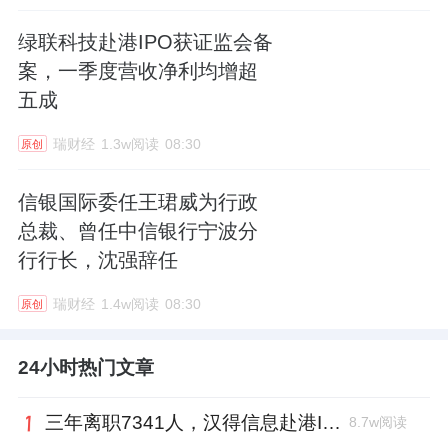
绿联科技赴港IPO获证监会备
案，一季度营收净利均增超
五成
瑞财经
1.3w阅读
08:30
原创
信银国际委任王珺威为行政
总裁、曾任中信银行宁波分
行行长，沈强辞任
瑞财经
1.4w阅读
08:30
原创
24小时热门文章
三年离职7341人，汉得信息赴港IPO前欠缴社保1.55亿元
8.7w阅读