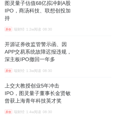
图灵量子估值68亿拟冲刺A股
IPO，商汤科技、联想创投加
持
瑞财经
1.2w阅读
08:30
原创
开源证券收监管警示函、因
APP交易系统故障迟报违规，
深主板IPO撤回一年多
瑞财经
1.3w阅读
08:30
原创
上交大教授创业5年冲击
IPO，图灵量子董事长金贤敏
曾获上海青年科技英才奖
瑞财经
1.4w阅读
08:30
原创