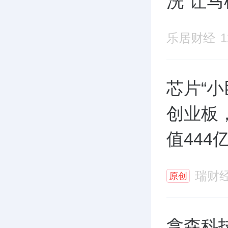
洗”让
乐居财经
芯片“小
创业板
值444
瑞财
原创
拿森科