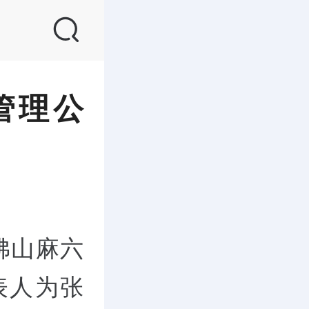
管理公
佛山麻六
表人为张