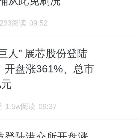
马桶从此免刷洗
1233阅读
09:52
巨人” 展芯股份登陆
，开盘涨361%、总市
亿元
经
1.5w阅读
09:37
技登陆港交所开盘涨