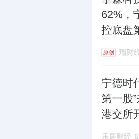
62%，
控底盘
瑞财
原创
宁德时
第一股
港交所开
乐居财经