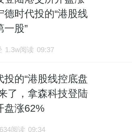
宁德时代投的“港股线
第一股”
经
1.3w阅读
09:37
代投的“港股线控底盘
”来了，拿森科技登陆
盘涨62%
6634阅读
09:34