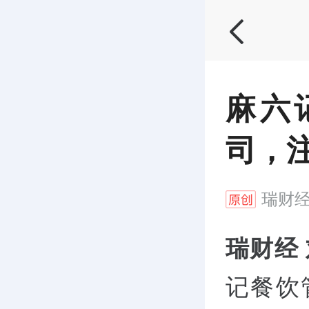
麻六
司，注
瑞财
瑞财经
记餐饮