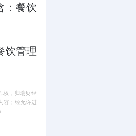
含：餐饮
餐饮管理
作权，归瑞财经
内容；经允许进
m