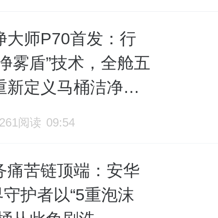
净大师P70首发：行
“净雾盾”技术，全舱五
重新定义马桶洁净标
1261阅读
09:54
务痛苦链顶端：安华
界守护者以“5重泡沫