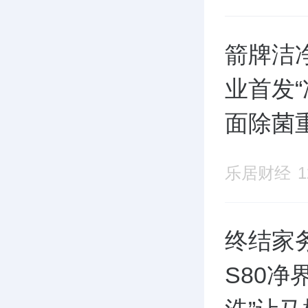
箭牌洁
业首发
面除菌
准
乐居财经
终结家
S80净