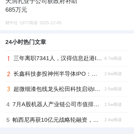
天润乳业子公司获政府补助
685万元
财中社
1977阅读
2025-12-05
24小时热门文章
三年离职7341人，汉得信息赴港IPO前欠缴社保1.55亿元
8.7w阅读
长鑫科技参投神州半导体IPO：朱培文、陈觉晓变现2.6亿，董秘和保荐人有旧
2.6w阅读
超微细漆包线龙头松田科技启动IPO：东方证券辅导，君联资本加持
2.5w阅读
4
7月A股机器人产业链公司市值排行：大族激光跌去四成，奥比中光跻身前三
2.5w阅读
5
帕西尼再获10亿元战略轮融资，注册地从深圳迁至北京
2.4w阅读