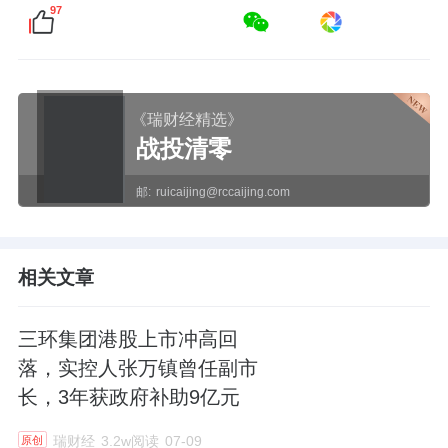
97
《瑞财经精选》
战投清零
邮:
ruicaijing@rccaijing.com
相关文章
三环集团港股上市冲高回
落，实控人张万镇曾任副市
长，3年获政府补助9亿元
瑞财经
3.2w阅读
07-09
原创