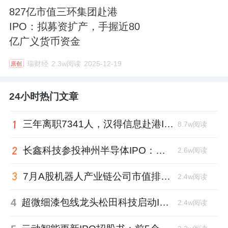
827亿市值三环集团赴港
IPO：拟募资扩产，手握近80
亿广义货币资金
瑞财经
2.3w阅读
2025-12-19
原创
24小时热门文章
三年离职7341人，汉得信息赴港IPO前欠缴社保1.55亿元
8.7w阅读
长鑫科技参投神州半导体IPO：朱培文、陈觉晓变现2.6亿，董秘和保荐人有旧
2.6w阅读
7月A股机器人产业链公司市值排行：大族激光跌去四成，奥比中光跻身前三
2.4w阅读
4
超微细漆包线龙头松田科技启动IPO：东方证券辅导，君联资本加持
2.4w阅读