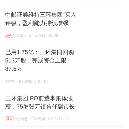
中邮证券维持三环集团“买入”
评级，盈利能力持续增强
瑞财经
1.4w阅读
05-09
原创
已用1.75亿：三环集团回购
513万股，完成资金上限
87.5%
财中社
6752阅读
02-03
三环集团IPO前董事集体涨
薪，75岁张万镇曾任副市长
瑞财经
2.5w阅读
2025-12-26
原创