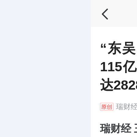
“东
115
达28
瑞财
瑞财经