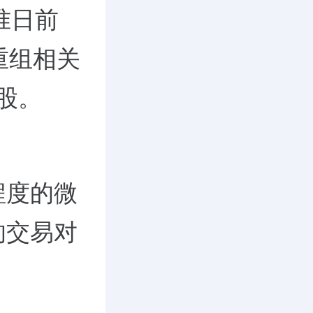
准日前
重组相关
亿股。
程度的微
的交易对