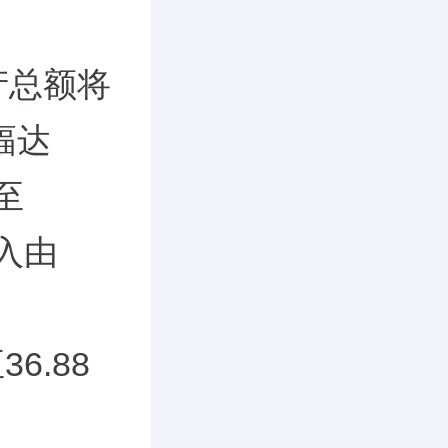
产总额将
增幅达
至
收入由
6.88