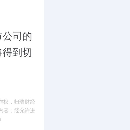
。
市公司的
将得到切
作权，归瑞财经
内容；经允许进
m