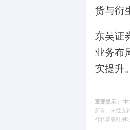
货与衍
东吴证
业务布
实提升
重要提示：
本
所有。未经允
行转载或引用时，请