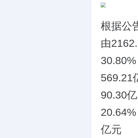
根据公
由216
30.8
569.
90.3
20.6
亿元