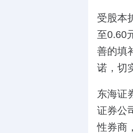
受股本
至0.
善的填
诺，切
东海证
证券公
性券商