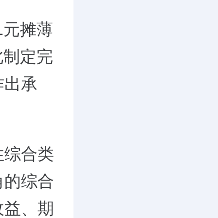
1元摊薄
此制定完
作出承
性综合类
角的综合
收益、期