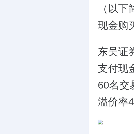
（以下
现金购
东吴证券
支付现
60名交
溢价率40