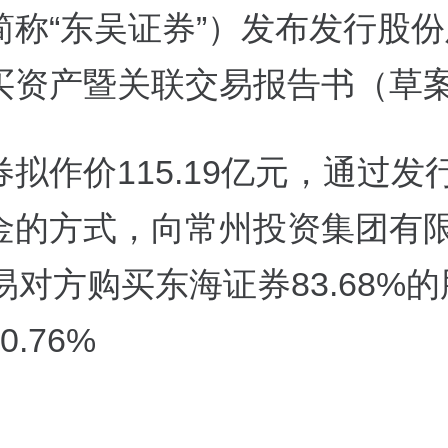
简称“东吴证券”）发布发行股
买资产暨关联交易报告书（草
拟作价115.19亿元，通过发
金的方式，向常州投资集团有
易对方购买东海证券83.68%
.76%