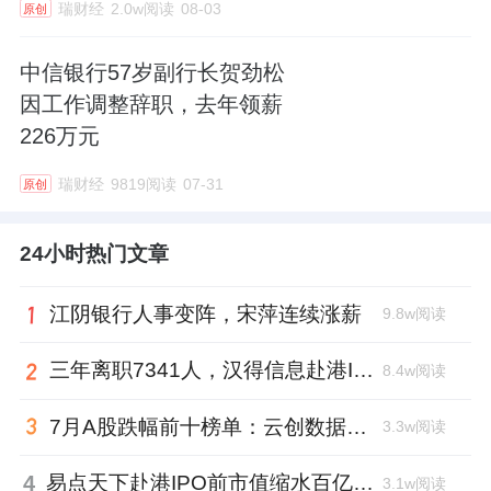
瑞财经
2.0w阅读
08-03
原创
中信银行57岁副行长贺劲松
因工作调整辞职，去年领薪
226万元
瑞财经
9819阅读
07-31
原创
24小时热门文章
江阴银行人事变阵，宋萍连续涨薪
9.8w阅读
三年离职7341人，汉得信息赴港IPO前欠缴社保1.55亿元
8.4w阅读
7月A股跌幅前十榜单：云创数据跌88.8%，西安奕材跌去六成市值
3.3w阅读
4
易点天下赴港IPO前市值缩水百亿，邹小武和创业伙伴收割了10亿
3.1w阅读