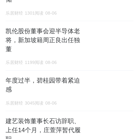
乐居财经
1301阅读
08-06
凯伦股份董事会迎半导体老
将，新加坡籍周正良出任独
董
乐居财经
1199阅读
08-06
年度过半，碧桂园带着紧迫
感
乐居财经
3045阅读
08-06
建艺装饰董事长石访辞职、
上任14个月，庄萱萍暂代履