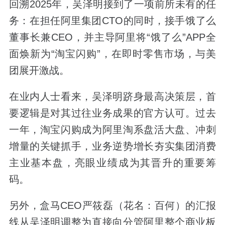
回溯2025年，吴泽明接到了一项前所未有的任
务：在担任阿里集团CTO的同时，接手饿了么
董事长兼CEO，并主导阿里将“饿了么”APP全
面焕新为“淘宝闪购”，在即时零售市场，与美
团展开激战。
在业内人士看来，吴泽明跻身最高决策层，首
要逻辑是对其过往业务成果的官方认可。过去
一年，淘宝闪购成为阿里淘系盘活大盘、冲刺
增量的关键抓手，业务逆势增长夯实集团消费
主业基本盘，亮眼业绩成为其晋升的重要筹
码。
另外，盒马CEO严筱磊（花名：百何）的汇报
线从吴泽明调整为直接向分管阿里整个商业板