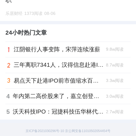
职
乐居财经
1373阅读
08-06
24小时热门文章
江阴银行人事变阵，宋萍连续涨薪
9.8w阅读
三年离职7341人，汉得信息赴港IPO前欠缴社保1.55亿元
8.7w阅读
易点天下赴港IPO前市值缩水百亿，邹小武和创业伙伴收割了10亿
3.3w阅读
4
年内第二高价股来了，嘉立创登陆深交所开盘涨超177%、总市值1300亿元
3.0w阅读
5
沃天科技IPO：冠捷科技伍华林代持入局，四名“60”后国企老兵借钱回购股权
2.7w阅读
京ICP备2021030296号-10 京公网安备11010502054454号