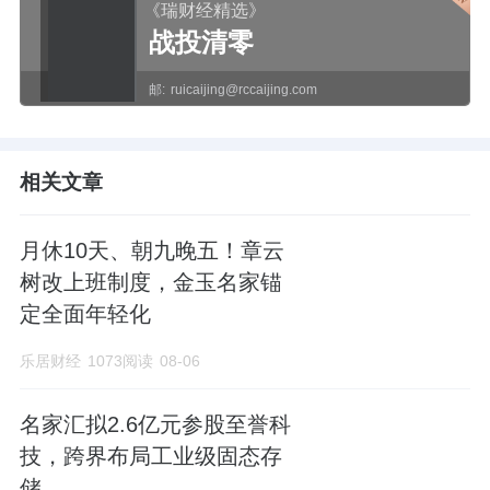
《瑞财经精选》
战投清零
邮:
ruicaijing@rccaijing.com
相关文章
月休10天、朝九晚五！章云
树改上班制度，金玉名家锚
定全面年轻化
乐居财经
1073阅读
08-06
名家汇拟2.6亿元参股至誉科
技，跨界布局工业级固态存
储